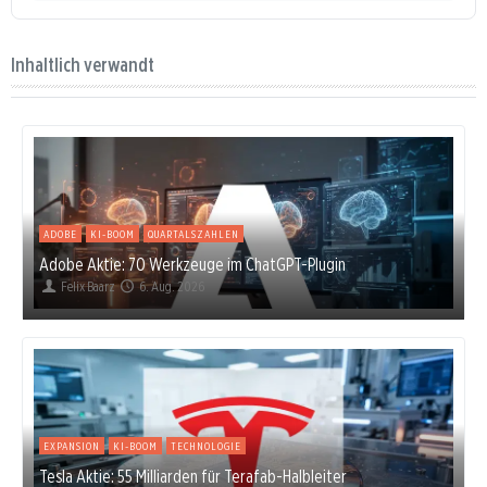
Inhaltlich verwandt
ADOBE
KI-BOOM
QUARTALSZAHLEN
Adobe Aktie: 70 Werkzeuge im ChatGPT-Plugin
Felix Baarz
6. Aug. 2026
EXPANSION
KI-BOOM
TECHNOLOGIE
Tesla Aktie: 55 Milliarden für Terafab-Halbleiter