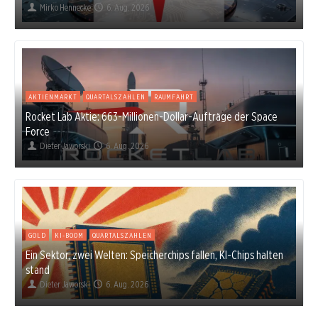
Mirko Hennecke
6. Aug. 2026
AKTIENMARKT
QUARTALSZAHLEN
RAUMFAHRT
Rocket Lab Aktie: 663-Millionen-Dollar-Aufträge der Space
Force
Dieter Jaworski
6. Aug. 2026
GOLD
KI-BOOM
QUARTALSZAHLEN
Ein Sektor, zwei Welten: Speicherchips fallen, KI-Chips halten
stand
Dieter Jaworski
6. Aug. 2026