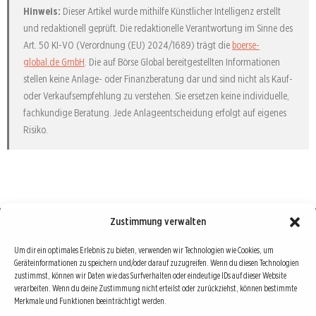
Hinweis:
Dieser Artikel wurde mithilfe Künstlicher Intelligenz erstellt
und redaktionell geprüft. Die redaktionelle Verantwortung im Sinne des
Art. 50 KI-VO (Verordnung (EU) 2024/1689) trägt die
boerse-
global.de GmbH
. Die auf Börse Global bereitgestellten Informationen
stellen keine Anlage- oder Finanzberatung dar und sind nicht als Kauf-
oder Verkaufsempfehlung zu verstehen. Sie ersetzen keine individuelle,
fachkundige Beratung. Jede Anlageentscheidung erfolgt auf eigenes
Risiko.
Zustimmung verwalten
Börse : lokal, international, global
Um dir ein optimales Erlebnis zu bieten, verwenden wir Technologien wie Cookies, um
Geräteinformationen zu speichern und/oder darauf zuzugreifen. Wenn du diesen Technologien
Erfolgreiche Börsengeschäfte bedingen vor allem drei Dinge: Verlässliche Informationen,
zustimmst, können wir Daten wie das Surfverhalten oder eindeutige IDs auf dieser Website
richtige Interpretationen und unabhängige Informationsquellen. Diese drei Bausteine sind
verarbeiten. Wenn du deine Zustimmung nicht erteilst oder zurückziehst, können bestimmte
Merkmale und Funktionen beeinträchtigt werden.
auch die redaktionelle Leitlinie von Börse Global.