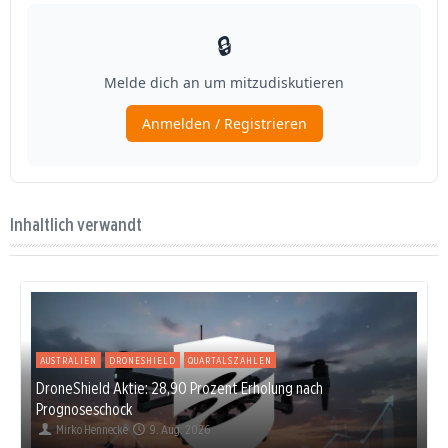
Inhaltlich verwandt
AUSTRALIEN
DRONESHIELD
QUARTALSZAHLEN
DroneShield Aktie: 28,90 Prozent Erholung nach
Prognoseschock
Mirko Hennecke
9. Aug. 2026