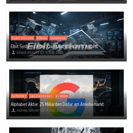
ELBIT SYSTEMS
EUROPA
EXPANSION
Elbit Systems Aktie: Quartalszahlen am 11. August
Eduard Altmann
9. Aug. 2026
ALPHABET
ANLEIHEMARKT
KI-BOOM
Alphabet Aktie: 25 Milliarden Dollar am Anleihemarkt
Andreas Sommer
9. Aug. 2026