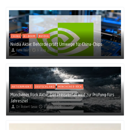
CHINA
KI-BOOM
NVIDIA
Nvidia Aktie: Behörde prüft Umwege für China-Chips
Felix Baarz
9. Aug. 2026
AKTIENMARKT
DEUTSCHLAND
MÜNCHENER RÜCK
Münchener Rück Aktie: Der Preisverfall wird zur Prüfung fürs
Jahresziel
Dr. Robert Sasse
9. Aug. 2026