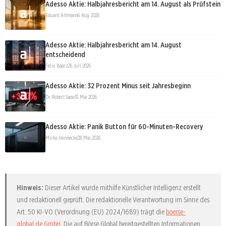
Adesso Aktie: Halbjahresbericht am 14. August als Prüfstein
Eduard Altmann
6. Aug. 2026
Adesso Aktie: Halbjahresbericht am 14. August
entscheidend
Felix Baarz
26. Juli 2026
Adesso Aktie: 32 Prozent Minus seit Jahresbeginn
Dr. Robert Sasse
31. Mai 2026
Adesso Aktie: Panik Button für 60-Minuten-Recovery
Mirko Hennecke
28. Mai 2026
Hinweis:
Dieser Artikel wurde mithilfe Künstlicher Intelligenz erstellt
und redaktionell geprüft. Die redaktionelle Verantwortung im Sinne des
Art. 50 KI-VO (Verordnung (EU) 2024/1689) trägt die
boerse-
global.de GmbH
. Die auf Börse Global bereitgestellten Informationen