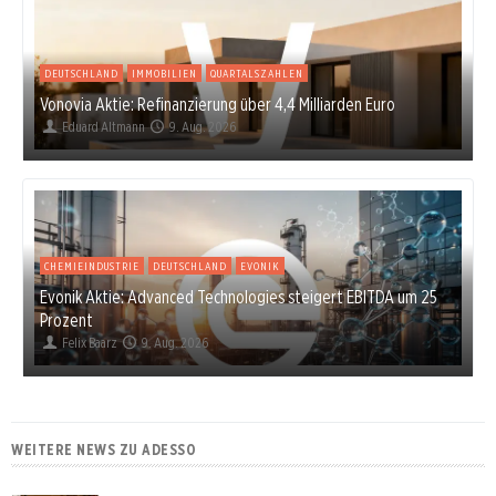
DEUTSCHLAND
IMMOBILIEN
QUARTALSZAHLEN
Vonovia Aktie: Refinanzierung über 4,4 Milliarden Euro
Eduard Altmann
9. Aug. 2026
CHEMIEINDUSTRIE
DEUTSCHLAND
EVONIK
Evonik Aktie: Advanced Technologies steigert EBITDA um 25
Prozent
Felix Baarz
9. Aug. 2026
WEITERE NEWS ZU ADESSO