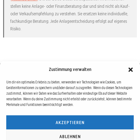
stellen keine Anlage- oder Finanzberatung dar und sind nicht als Kauf-
oder Verkaufsempfehlung zu verstehen. Sie ersetzen keine individuelle,
fachkundige Beratung. Jede Anlageentscheidung erfolgt auf eigenes
Risiko.
Zustimmung verwalten
Börse : lokal, international, global
Um dir ein optimales Erlebnis zu bieten, verwenden wir Technologien wie Cookies, um
Geräteinformationen zu speichern und/oder darauf zuzugreifen. Wenn du diesen Technologien
Erfolgreiche Börsengeschäfte bedingen vor allem drei Dinge: Verlässliche Informationen,
zustimmst, können wir Daten wie das Surfverhalten oder eindeutige IDs auf dieser Website
richtige Interpretationen und unabhängige Informationsquellen. Diese drei Bausteine sind
verarbeiten. Wenn du deine Zustimmung nicht erteilst oder zurückziehst, können bestimmte
Merkmale und Funktionen beeinträchtigt werden.
auch die redaktionelle Leitlinie von Börse Global.
Hinter Börse Global steht ein Team von erfahrenen Finanzjournalisten, die zum Teil schon
AKZEPTIEREN
seit Jahrzehnten Börse in all ihren Facetten leben und mit diesem Internetprojekt
interessierten Lesern und Investoren ein Angebot machen wollen, sich über spannende
Entwicklungen, Tendenzen, Chancen und Risiken von Börsen-Investments zu informieren.
ABLEHNEN