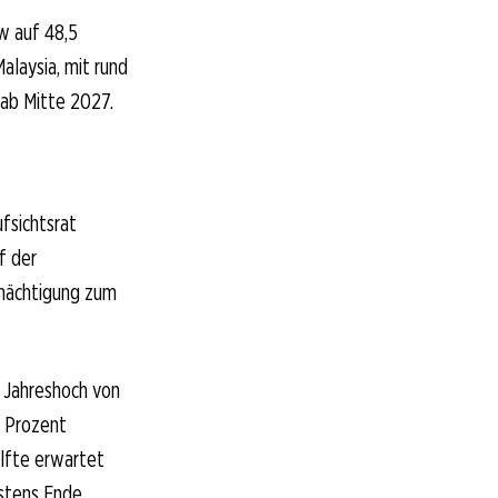
ow auf 48,5
alaysia, mit rund
 ab Mitte 2027.
fsichtsrat
f der
rmächtigung zum
m Jahreshoch von
9 Prozent
lfte erwartet
estens Ende