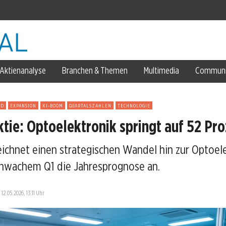
nkt
Aktienanalyse
Branchen & Themen
Multimedia
Communi
ND
EXPANSION
KI-BOOM
QUARTALSZAHLEN
TECHNOLOGIE
ktie: Optoelektronik springt auf 52 Pr
eichnet einen strategischen Wandel hin zur Optoel
chwachem Q1 die Jahresprognose an.
ch
—
12.05.2026, 13:11 Uhr