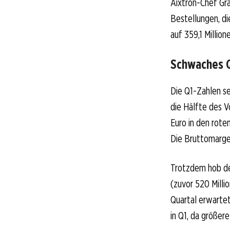
Aixtron-Chef Gr
Bestellungen, di
auf 359,1 Million
Schwaches Q
Die Q1-Zahlen se
die Hälfte des V
Euro in den rote
Die Bruttomarge 
Trotzdem hob der
(zuvor 520 Milli
Quartal erwartet
in Q1, da größer