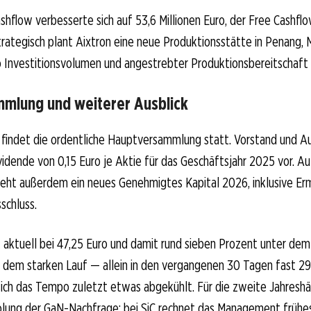
shflow verbesserte sich auf 53,6 Millionen Euro, der Free Cashfl
Strategisch plant Aixtron eine neue Produktionsstätte in Penang, M
o Investitionsvolumen und angestrebter Produktionsbereitschaft
mlung und weiterer Ausblick
findet die ordentliche Hauptversammlung statt. Vorstand und Au
vidende von 0,15 Euro je Aktie für das Geschäftsjahr 2025 vor. Au
eht außerdem ein neues Genehmigtes Kapital 2026, inklusive E
schluss.
t aktuell bei 47,25 Euro und damit rund sieben Prozent unter de
h dem starken Lauf — allein in den vergangenen 30 Tagen fast 2
ich das Tempo zuletzt etwas abgekühlt. Für die zweite Jahreshä
holung der GaN-Nachfrage; bei SiC rechnet das Management früh