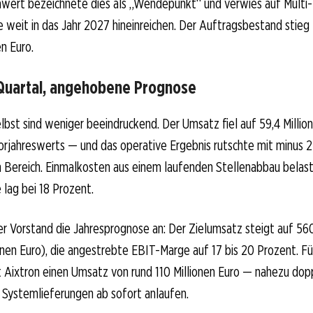
awert bezeichnete dies als „Wendepunkt“ und verwies auf Multi-
e weit in das Jahr 2027 hineinreichen. Der Auftragsbestand stie
en Euro.
uartal, angehobene Prognose
lbst sind weniger beeindruckend. Der Umsatz fiel auf 59,4 Millio
orjahreswerts — und das operative Ergebnis rutschte mit minus 22
n Bereich. Einmalkosten aus einem laufenden Stellenabbau belast
lag bei 18 Prozent.
 Vorstand die Jahresprognose an: Der Zielumsatz steigt auf 560
onen Euro), die angestrebte EBIT-Marge auf 17 bis 20 Prozent. F
 Aixtron einen Umsatz von rund 110 Millionen Euro — nahezu dopp
e Systemlieferungen ab sofort anlaufen.