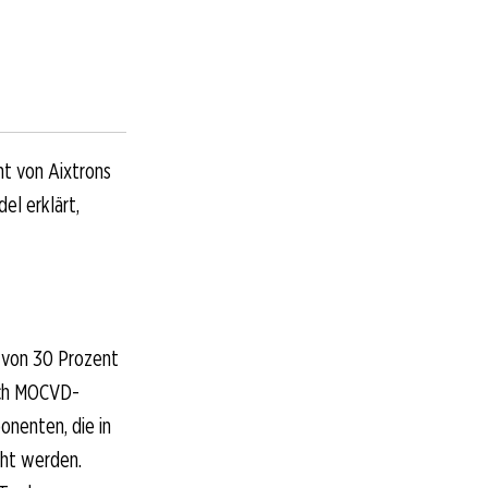
t von Aixtrons
el erklärt,
s von 30 Prozent
ach MOCVD-
nenten, die in
ht werden.