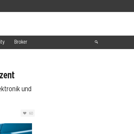
ty
Broker
ozent
ektronik und
60