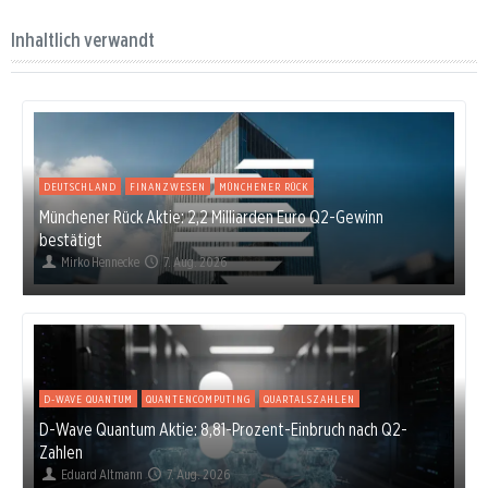
Inhaltlich verwandt
DEUTSCHLAND
FINANZWESEN
MÜNCHENER RÜCK
Münchener Rück Aktie: 2,2 Milliarden Euro Q2-Gewinn
bestätigt
Mirko Hennecke
7. Aug. 2026
D-WAVE QUANTUM
QUANTENCOMPUTING
QUARTALSZAHLEN
D-Wave Quantum Aktie: 8,81-Prozent-Einbruch nach Q2-
Zahlen
Eduard Altmann
7. Aug. 2026