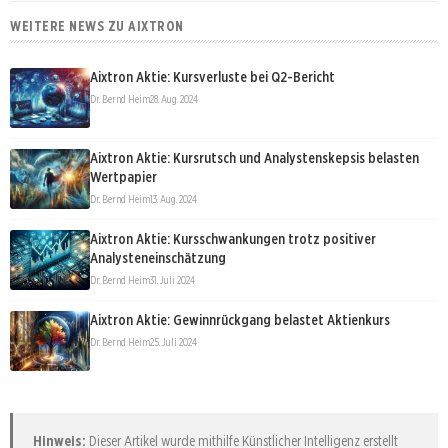
WEITERE NEWS ZU AIXTRON
Aixtron Aktie: Kursverluste bei Q2-Bericht
Dr. Bernd Heim
28. Aug. 2024
Aixtron Aktie: Kursrutsch und Analystenskepsis belasten
Wertpapier
Dr. Bernd Heim
13. Aug. 2024
Aixtron Aktie: Kursschwankungen trotz positiver
Analysteneinschätzung
Dr. Bernd Heim
31. Juli 2024
Aixtron Aktie: Gewinnrückgang belastet Aktienkurs
Dr. Bernd Heim
25. Juli 2024
Hinweis:
Dieser Artikel wurde mithilfe Künstlicher Intelligenz erstellt