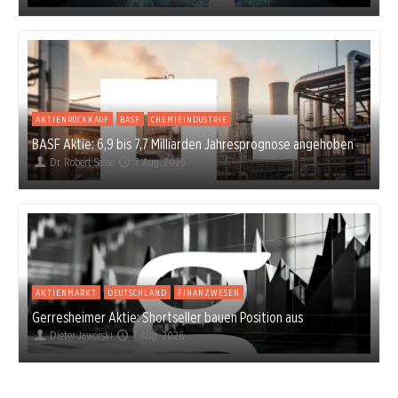
AKTIENRÜCKKAUF
BASF
CHEMIEINDUSTRIE
BASF Aktie: 6,9 bis 7,7 Milliarden Jahresprognose angehoben
Dr. Robert Sasse
7. Aug. 2026
AKTIENMARKT
DEUTSCHLAND
FINANZWESEN
Gerresheimer Aktie: Shortseller bauen Position aus
Dieter Jaworski
7. Aug. 2026