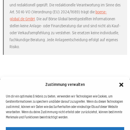
und redaktionell geprüft. Die redaktionelle Verantwortung im Sinne des
Art. 50 KI-VO (Verordnung (EU) 2024/1689) trägt die
boerse-
global.de GmbH
. Die auf Börse Global bereitgestellten Informationen
stellen keine Anlage- oder Finanzberatung dar und sind nicht als Kauf-
oder Verkaufsempfehlung zu verstehen. Sie ersetzen keine individuelle,
fachkundige Beratung. Jede Anlageentscheidung erfolgt auf eigenes
Risiko.
Zustimmung verwalten
Börse : lokal, international, global
Um dir ein optimales Erlebnis zu bieten, verwenden wir Technologien wie Cookies, um
Geräteinformationen zu speichern und/oder darauf zuzugreifen. Wenn du diesen Technologien
Erfolgreiche Börsengeschäfte bedingen vor allem drei Dinge: Verlässliche Informationen,
zustimmst, können wir Daten wie das Surfverhalten oder eindeutige IDs auf dieser Website
richtige Interpretationen und unabhängige Informationsquellen. Diese drei Bausteine sind
verarbeiten. Wenn du deine Zustimmung nicht erteilst oder zurückziehst, können bestimmte
Merkmale und Funktionen beeinträchtigt werden.
auch die redaktionelle Leitlinie von Börse Global.
Hinter Börse Global steht ein Team von erfahrenen Finanzjournalisten, die zum Teil schon