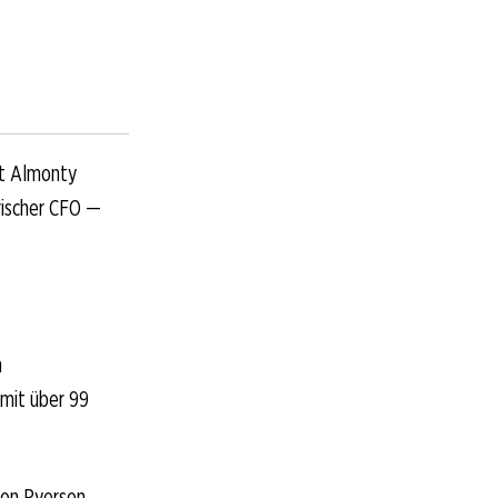
at Almonty
frischer CFO —
n
mit über 99
 von Ryerson