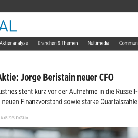
Aktienanalyse
Branchen & Themen
Multimedia
Communi
m Trend
den
ktie: Jorge Beristain neuer CFO
n
stries steht kurz vor der Aufnahme in die Russell
 um
 neuen Finanzvorstand sowie starke Quartalszahle
—
14.06.2026, 19:03 Uhr