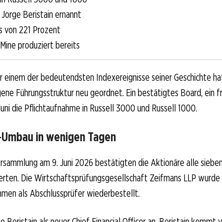
Jorge Beristain ernannt
s von 221 Prozent
ine produziert bereits
 einem der bedeutendsten Indexereignisse seiner Geschichte h
igene Führungsstruktur neu geordnet. Ein bestätigtes Board, ein 
uni die Pflichtaufnahme in Russell 3000 und Russell 1000.
-Umbau in wenigen Tagen
rsammlung am 9. Juni 2026 bestätigten die Aktionäre alle siebe
erten. Die Wirtschaftsprüfungsgesellschaft Zeifmans LLP wurde 
men als Abschlussprüfer wiederbestellt.
ge Beristain als neuer Chief Financial Officer an. Beristain kommt