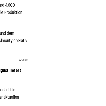
und 4.600
ie Produktion
g und dem
Almonty operativ
Anzeige
gust liefert
edarf für
er aktuellen