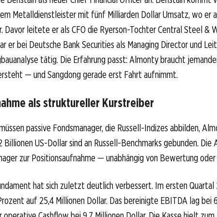
nem Metalldienstleister mit fünf Milliarden Dollar Umsatz, wo er a
r. Davor leitete er als CFO die Ryerson-Tochter Central Steel & Wi
war er bei Deutsche Bank Securities als Managing Director und Lei
bauanalyse tätig. Die Erfahrung passt: Almonty braucht jemande
ersteht — und Sangdong gerade erst Fahrt aufnimmt.
ahme als struktureller Kurstreiber
müssen passive Fondsmanager, die Russell-Indizes abbilden, Al
2 Billionen US-Dollar sind an Russell-Benchmarks gebunden. Die
nager zur Positionsaufnahme — unabhängig von Bewertung oder 
ndament hat sich zuletzt deutlich verbessert. Im ersten Quartal
ozent auf 25,4 Millionen Dollar. Das bereinigte EBITDA lag bei 6,
er operative Cashflow bei 9,7 Millionen Dollar. Die Kasse hielt zum