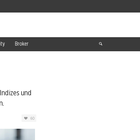
ty
Broker
-Indizes und
n.
60