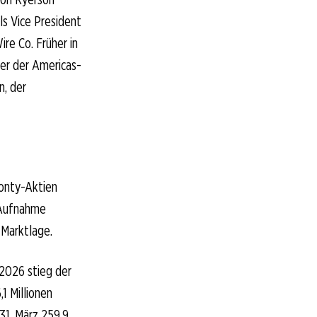
ls Vice President
re Co. Früher in
ter der Americas-
n, der
monty-Aktien
 Aufnahme
Marktlage.
 2026 stieg der
1 Millionen
 31. März 259,9