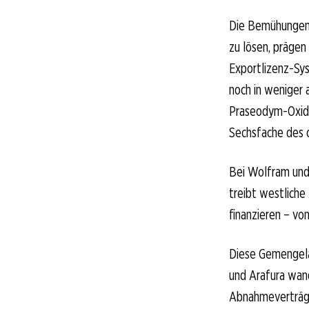
Die Bemühungen w
zu lösen, prägen
Exportlizenz-Sys
noch in weniger
Praseodym-Oxid i
Sechsfache des c
Bei Wolfram und 
treibt westliche
finanzieren – v
Diese Gemengela
und Arafura wand
Abnahmeverträge 