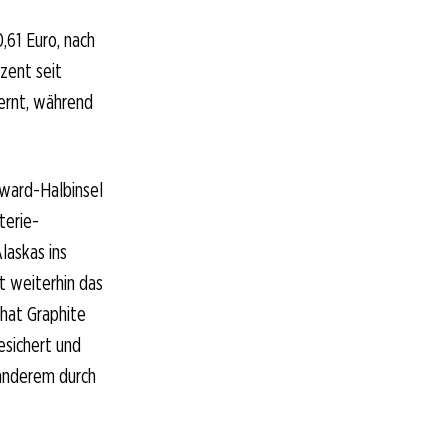
,61 Euro, nach
zent seit
ernt, während
eward-Halbinsel
terie-
laskas ins
 weiterhin das
hat Graphite
esichert und
 anderem durch