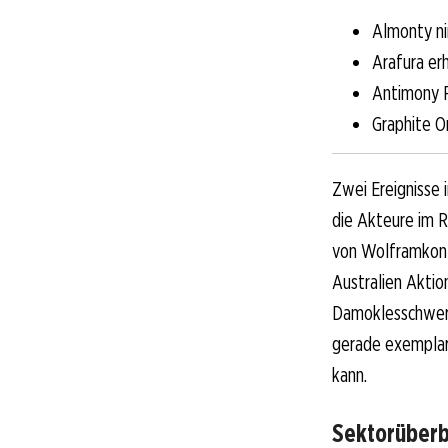
Almonty ni
Arafura erh
Antimony R
Graphite O
Zwei Ereignisse 
die Akteure im R
von Wolframkonze
Australien Aktio
Damoklesschwert
gerade exemplari
kann.
Sektorüberbl