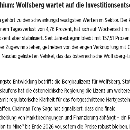
hium: Wolfsberg wartet auf die Investitionsent
m gehört zu den schwankungsfreudigsten Werten im Sektor. Der K
inem Tagesverlust von 4,76 Prozent, hat sich auf Wochensicht mi
zent aber stabilisiert. Seit Jahresbeginn bleibt mit 157,51 Prozen
er Zugewinn stehen, getrieben von der engen Verknüpfung mit Cr
 Nasdaq gelisteten Vehikel, das das österreichische Wolfsberg-L
üngste Entwicklung betrifft die Bergbaulizenz für Wolfsberg. Sta
laufens hat die österreichische Regierung die Lizenz um weitere
amit regulatorische Klarheit für das fortgeschrittene Hartgestei
ffen. Chairman Tony Sage hat signalisiert, dass eine finale
scheidung von Marktbedingungen und Finanzierung abhängt – ei
sion to Mine“ bis Ende 2026 vor, sofern die Preise robust bleiben