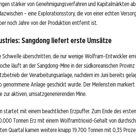
ängen stärker von Genehmigungsverfahren und Kapitalmärkten ab
dazwischen – eine Explorationsstory, die von einer echten Versor
ber noch Jahre von der Produktion entfernt ist.
ustries: Sangdong liefert erste Umsätze
 Schwelle überschritten, die nur wenige Wolfram-Entwickler erre
oche läuft an der Sangdong-Mine in der südkoreanischen Provin
tzbetrieb der Verarbeitungsanlage, nachdem im Juni bereits gela
ieb genommene Anlage geschickt wurde. Der Meilenstein markier
e zur aktiven, umsatzgenerierenden Mine.
 startet mit einem beachtlichen Erzpuffer. Zum Ende des ersten
0.000 Tonnen Erz mit einem Wolframtrioxid-Gehalt von durchschn
iten Quartal kamen weitere knapp 19.700 Tonnen mit 0,35 Proze