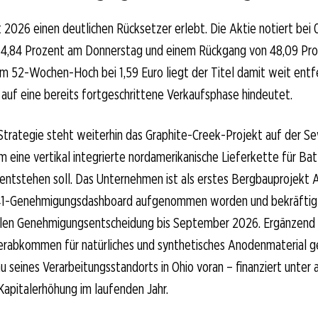
 2026 einen deutlichen Rücksetzer erlebt. Die Aktie notiert bei 0
 4,84 Prozent am Donnerstag und einem Rückgang von 48,09 Pro
m 52-Wochen-Hoch bei 1,59 Euro liegt der Titel damit weit entf
 auf eine bereits fortgeschrittene Verkaufsphase hindeutet.
trategie steht weiterhin das Graphite-Creek-Projekt auf der S
em eine vertikal integrierte nordamerikanische Lieferkette für Bat
ntstehen soll. Das Unternehmen ist als erstes Bergbauprojekt A
41-Genehmigungsdashboard aufgenommen worden und bekräftigt
ralen Genehmigungsentscheidung bis September 2026. Ergänzend 
erabkommen für natürliches und synthetisches Anodenmaterial g
u seines Verarbeitungsstandorts in Ohio voran – finanziert unter
Kapitalerhöhung im laufenden Jahr.