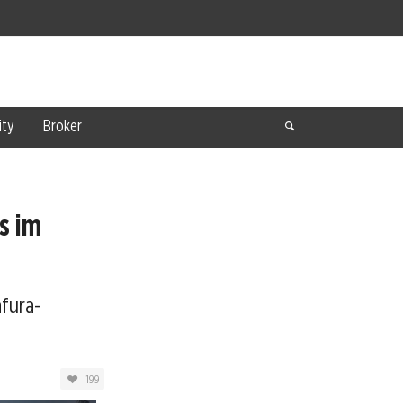
ty
Broker
s im
fura-
199