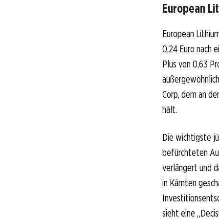
European Lit
European Lithiu
0,24 Euro nach e
Plus von 0,63 Pro
außergewöhnlich
Corp, dem an der
hält.
Die wichtigste j
befürchteten Aus
verlängert und d
in Kärnten gescha
Investitionsent
sieht eine „Deci