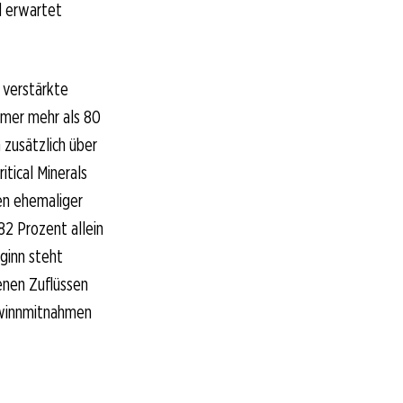
d erwartet
d verstärkte
mmer mehr als 80
 zusätzlich über
tical Minerals
en ehemaliger
82 Prozent allein
ginn steht
enen Zuflüssen
Gewinnmitnahmen