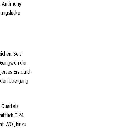
. Antimony
gungslücke
ichen. Seit
z Gangwon der
gertes Erz durch
t den Übergang
 Quartals
ittlich 0,24
nt WO₃ hinzu.