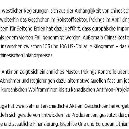
estlicher Regierungen, sich aus der Abhängigkeit von chinesisc
 weiterhin das Geschehen im Rohstoffsektor. Pekings im April ei
tem für Seltene Erden hat dazu geführt, dass europäische Impor
 als jedem vierten Fall genehmigt werden. Außerhalb Chinas kos
nzwischen zwischen 103 und 106 US-Dollar je Kilogramm – das V
hinesischen Inlandspreises.
Antimon zeigt sich ein ähnliches Muster. Pekings Kontrolle über 
 Abnehmer und Regierungen dazu, alternative Quellen fast um je
on koreanischen Wolframminen bis zu kanadischen Antimon-Projek
ge hat zwei sehr unterschiedliche Aktien-Geschichten hervorge
eln sich gerade von Entwicklern zu Produzenten, gestützt durch
und staatliche Finanzierung. Graphite One und European Lithium