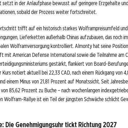
setzt in der Anlaufphase bewusst auf geringere Erzgehalte un
tionen, sobald der Prozess weiter fortschreitet.
rtschritt trifft auf ein historisch starkes Wolframpreisumfeld un
engungen, Lieferketten außerhalb Chinas aufzubauen, das noch i
alen Wolframversorgung kontrolliert. Almonty hat seine Position
ft mit American Defense International sowie die Teilnahme am Cri
rteidigungsministeriums gestärkt, flankiert von Board-Berufung
 Kurs notiert aktuell bei 22,33 CAD, nach einem Rückgang von 4,
d einem Minus von 21,81 Prozent auf Monatssicht. Seit Jahresbe
s von 85,62 Prozent zu Buche – nach wochenlangen indexgetrieb
en Wolfram-Rallye ist ein Teil der jüngsten Schwäche schlicht 
e: Die Genehmigungsuhr tickt Richtung 2027