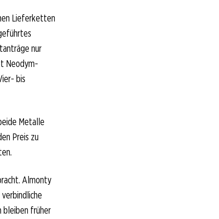
hen Lieferketten
ngeführtes
tanträge nur
tet Neodym-
ier- bis
beide Metalle
den Preis zu
ten.
bracht. Almonty
 verbindliche
 bleiben früher