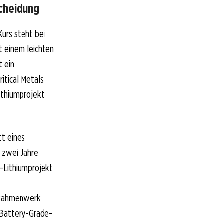
scheidung
urs steht bei
t einem leichten
t ein
itical Metals
ithiumprojekt
tt eines
 zwei Jahre
n-Lithiumprojekt
n Rahmenwerk
. Battery-Grade-