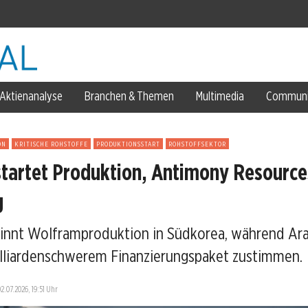
Aktienanalyse
Branchen & Themen
Multimedia
Communi
ter
ON
KRITISCHE ROHSTOFFE
PRODUKTIONSSTART
ROHSTOFFSEKTOR
ung
tartet Produktion, Antimony Resource
g
ch
innt Wolframproduktion in Südkorea, während Ara
lliardenschwerem Finanzierungspaket zustimmen.
 2026
02.07.2026, 19:51 Uhr