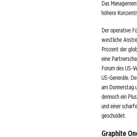
Das Management 
höhere Konzentra
Der operative Fo
westliche Anstr
Prozent der glob
eine Partnerscha
Forum des US-Ve
US-Generäle. Der
am Donnerstag un
dennoch ein Plu
und einer scharf
geschuldet.
Graphite On