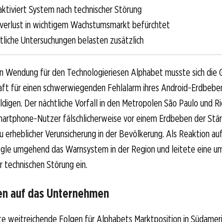
ktiviert System nach technischer Störung
verlust in wichtigem Wachstumsmarkt befürchtet
htliche Untersuchungen belasten zusätzlich
hen Wendung für den Technologieriesen Alphabet musste sich die
aft für einen schwerwiegenden Fehlalarm ihres Android-Erdbeb
ldigen. Der nächtliche Vorfall in den Metropolen São Paulo und Ri
martphone-Nutzer fälschlicherweise vor einem Erdbeben der Stä
u erheblicher Verunsicherung in der Bevölkerung. Als Reaktion auf
ogle umgehend das Warnsystem in der Region und leitete eine 
 technischen Störung ein.
n auf das Unternehmen
te weitreichende Folgen für Alphabets Marktposition in Südamer