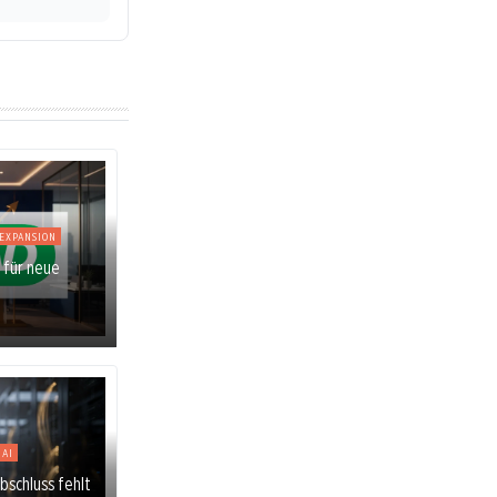
EXPANSION
 für neue
AI
schluss fehlt