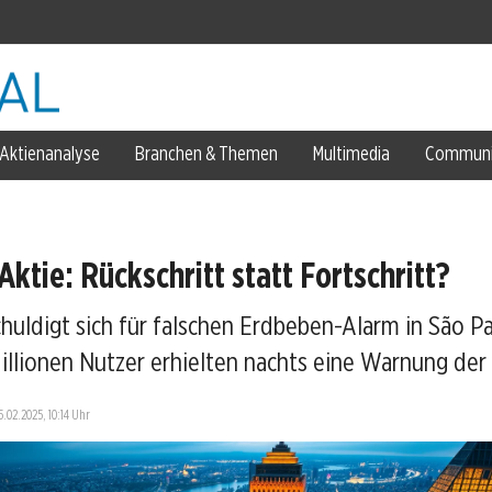
Aktienanalyse
Branchen & Themen
Multimedia
Communi
ktie: Rückschritt statt Fortschritt?
huldigt sich für falschen Erdbeben-Alarm in São P
 gefordert
illionen Nutzer erhielten nachts eine Warnung der 
5.02.2025, 10:14 Uhr