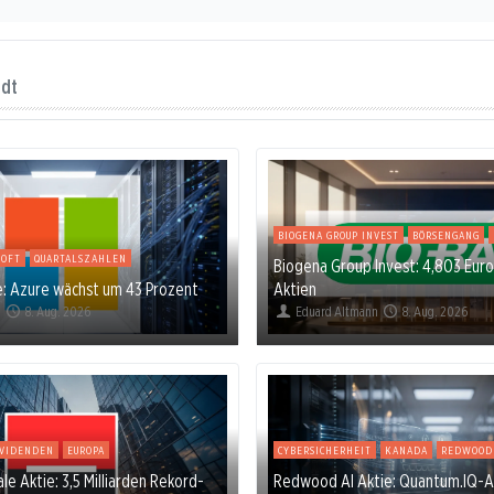
ndt
BIOGENA GROUP INVEST
BÖRSENGANG
SOFT
QUARTALSZAHLEN
Biogena Group Invest: 4,803 Euro
e: Azure wächst um 43 Prozent
Aktien
i
8. Aug. 2026
Eduard Altmann
8. Aug. 2026
IVIDENDEN
EUROPA
CYBERSICHERHEIT
KANADA
REDWOOD 
e Aktie: 3,5 Milliarden Rekord-
Redwood AI Aktie: Quantum.IQ-Ab