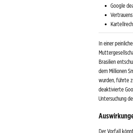
Google dea
Vertrauens
Kartellrec
In einer peinlic
Muttergesellsch
Brasilien entschu
dem Millionen S
wurden, führte z
deaktivierte Go
Untersuchung der
Auswirkunge
Der Vorfall könn