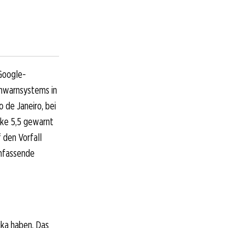
 Google-
enwarnsystems in
o de Janeiro, bei
rke 5,5 gewarnt
 den Vorfall
umfassende
ika haben. Das