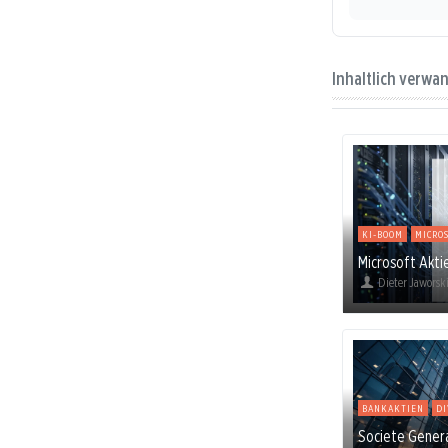
Inhaltlich verwa
KI-BOOM
MICRO
Microsoft Akti
Dieter Jaworsk
BANKAKTIEN
D
Societe General