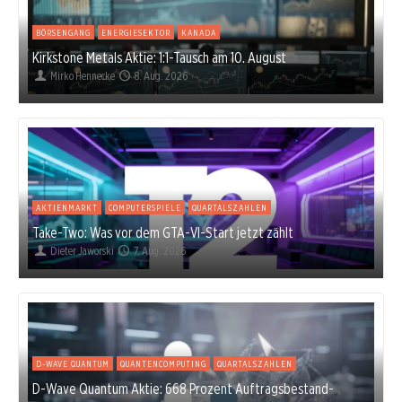
BÖRSENGANG
ENERGIESEKTOR
KANADA
Kirkstone Metals Aktie: 1:1-Tausch am 10. August
Mirko Hennecke
8. Aug. 2026
AKTIENMARKT
COMPUTERSPIELE
QUARTALSZAHLEN
Take-Two: Was vor dem GTA-VI-Start jetzt zählt
Dieter Jaworski
7. Aug. 2026
D-WAVE QUANTUM
QUANTENCOMPUTING
QUARTALSZAHLEN
D-Wave Quantum Aktie: 668 Prozent Auftragsbestand-