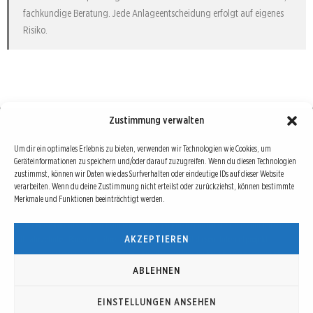
fachkundige Beratung. Jede Anlageentscheidung erfolgt auf eigenes
Risiko.
Zustimmung verwalten
Börse : lokal, international, global
Um dir ein optimales Erlebnis zu bieten, verwenden wir Technologien wie Cookies, um
Geräteinformationen zu speichern und/oder darauf zuzugreifen. Wenn du diesen Technologien
Erfolgreiche Börsengeschäfte bedingen vor allem drei Dinge: Verlässliche Informationen,
zustimmst, können wir Daten wie das Surfverhalten oder eindeutige IDs auf dieser Website
richtige Interpretationen und unabhängige Informationsquellen. Diese drei Bausteine sind
verarbeiten. Wenn du deine Zustimmung nicht erteilst oder zurückziehst, können bestimmte
Merkmale und Funktionen beeinträchtigt werden.
auch die redaktionelle Leitlinie von Börse Global.
Hinter Börse Global steht ein Team von erfahrenen Finanzjournalisten, die zum Teil schon
AKZEPTIEREN
seit Jahrzehnten Börse in all ihren Facetten leben und mit diesem Internetprojekt
interessierten Lesern und Investoren ein Angebot machen wollen, sich über spannende
Entwicklungen, Tendenzen, Chancen und Risiken von Börsen-Investments zu informieren.
ABLEHNEN
EINSTELLUNGEN ANSEHEN