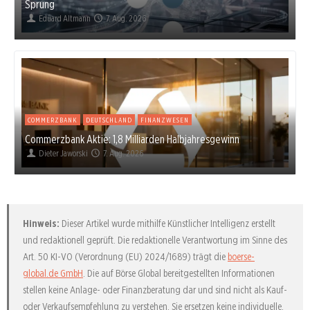
Sprung
Eduard Altmann
7. Aug. 2026
COMMERZBANK
DEUTSCHLAND
FINANZWESEN
Commerzbank Aktie: 1,8 Milliarden Halbjahresgewinn
Dieter Jaworski
7. Aug. 2026
Hinweis:
Dieser Artikel wurde mithilfe Künstlicher Intelligenz erstellt
und redaktionell geprüft. Die redaktionelle Verantwortung im Sinne des
Art. 50 KI-VO (Verordnung (EU) 2024/1689) trägt die
boerse-
global.de GmbH
. Die auf Börse Global bereitgestellten Informationen
stellen keine Anlage- oder Finanzberatung dar und sind nicht als Kauf-
oder Verkaufsempfehlung zu verstehen. Sie ersetzen keine individuelle,