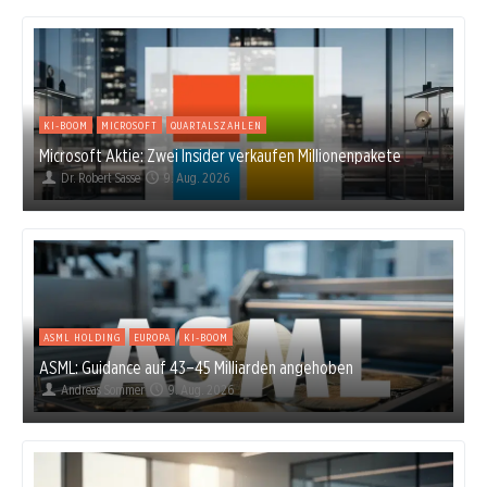
KI-BOOM
MICROSOFT
QUARTALSZAHLEN
Microsoft Aktie: Zwei Insider verkaufen Millionenpakete
Dr. Robert Sasse
9. Aug. 2026
ASML HOLDING
EUROPA
KI-BOOM
ASML: Guidance auf 43–45 Milliarden angehoben
Andreas Sommer
9. Aug. 2026