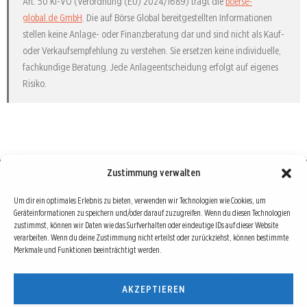
Art. 50 KI-VO (Verordnung (EU) 2024/1689) trägt die
boerse-
global.de GmbH
. Die auf Börse Global bereitgestellten Informationen
stellen keine Anlage- oder Finanzberatung dar und sind nicht als Kauf-
oder Verkaufsempfehlung zu verstehen. Sie ersetzen keine individuelle,
fachkundige Beratung. Jede Anlageentscheidung erfolgt auf eigenes
Risiko.
Zustimmung verwalten
Börse : lokal, international, global
Um dir ein optimales Erlebnis zu bieten, verwenden wir Technologien wie Cookies, um
Geräteinformationen zu speichern und/oder darauf zuzugreifen. Wenn du diesen Technologien
Erfolgreiche Börsengeschäfte bedingen vor allem drei Dinge: Verlässliche Informationen,
zustimmst, können wir Daten wie das Surfverhalten oder eindeutige IDs auf dieser Website
richtige Interpretationen und unabhängige Informationsquellen. Diese drei Bausteine sind
verarbeiten. Wenn du deine Zustimmung nicht erteilst oder zurückziehst, können bestimmte
auch die redaktionelle Leitlinie von Börse Global.
Merkmale und Funktionen beeinträchtigt werden.
Hinter Börse Global steht ein Team von erfahrenen Finanzjournalisten, die zum Teil schon
AKZEPTIEREN
seit Jahrzehnten Börse in all ihren Facetten leben und mit diesem Internetprojekt
interessierten Lesern und Investoren ein Angebot machen wollen, sich über spannende