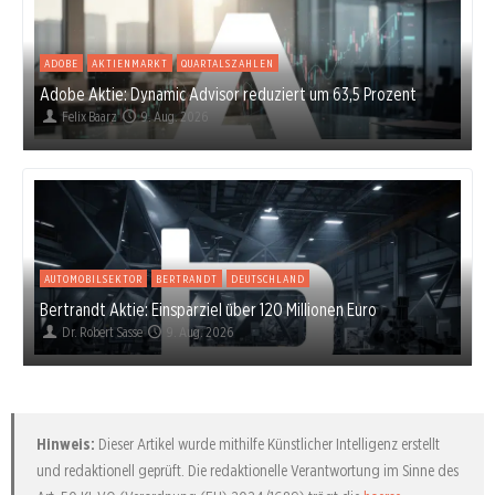
ADOBE
AKTIENMARKT
QUARTALSZAHLEN
Adobe Aktie: Dynamic Advisor reduziert um 63,5 Prozent
Felix Baarz
9. Aug. 2026
AUTOMOBILSEKTOR
BERTRANDT
DEUTSCHLAND
Bertrandt Aktie: Einsparziel über 120 Millionen Euro
Dr. Robert Sasse
9. Aug. 2026
Hinweis:
Dieser Artikel wurde mithilfe Künstlicher Intelligenz erstellt
und redaktionell geprüft. Die redaktionelle Verantwortung im Sinne des