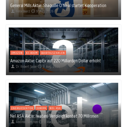
General Mills Aktie: Shaquille O’Neal startet Kooperation
Felix Baarz
9. Aug. 2026
AMAZON
KI-BOOM
QUARTALSZAHLEN
Amazon Aktie: CapEx auf 220 Milliarden Dollar erhöht
Dr. Robert Sasse
9. Aug. 2026
ENERGIESEKTOR
EUROPA
NEL ASA
Nel ASA Aktie: Iwatani-Vergleich kostet 70 Millionen
Andreas Sommer
9. Aug. 2026