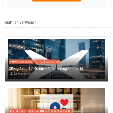
Inhaltlich verwandt
AUTOMOBILSEKTOR
CHINA
EXPANSION
XPeng Aktie: 1,2 Millionen Auslieferungen erreicht
Dr. Robert Sasse
9. Aug. 2026
DIVIDENDEN
GENERAL MILLS
KOSTENSENKUNG