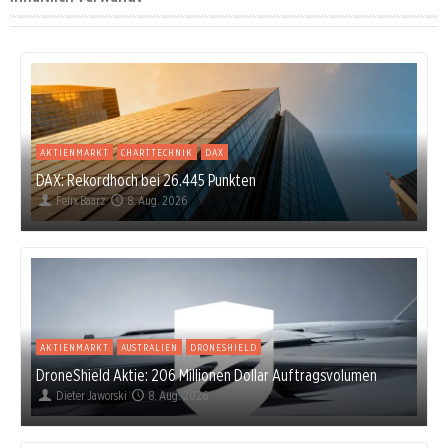
AKTIENMARKT
CHARTTECHNIK
DAX
DAX: Rekordhoch bei 26.445 Punkten
Felix Baarz
8. Aug. 2026
AKTIENMARKT
AUSTRALIEN
DRONESHIELD
DroneShield Aktie: 206 Millionen Dollar Auftragsvolumen
Dieter Jaworski
8. Aug. 2026