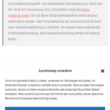
und redaktionell geprüft. Die redaktionelle Verantwortung im Sinne des
Art. 50 KI-VO (Verordnung (EU) 2024/1689) trägt die
boerse-
global.de GmbH
. Die auf Börse Global bereitgestellten Informationen
stellen keine Anlage- oder Finanzberatung dar und sind nicht als Kauf-
oder Verkaufsempfehlung zu verstehen. Sie ersetzen keine individuelle,
fachkundige Beratung. Jede Anlageentscheidung erfolgt auf eigenes
Risiko.
Zustimmung verwalten
Börse : lokal, international, global
Um dir ein optimales Erlebnis zu bieten, verwenden wir Technologien wie Cookies, um
Geräteinformationen zu speichern und/oder darauf zuzugreifen. Wenn du diesen Technologien
Erfolgreiche Börsengeschäfte bedingen vor allem drei Dinge: Verlässliche Informationen,
zustimmst, können wir Daten wie das Surfverhalten oder eindeutige IDs auf dieser Website
richtige Interpretationen und unabhängige Informationsquellen. Diese drei Bausteine sind
verarbeiten. Wenn du deine Zustimmung nicht erteilst oder zurückziehst, können bestimmte
Merkmale und Funktionen beeinträchtigt werden.
auch die redaktionelle Leitlinie von Börse Global.
Hinter Börse Global steht ein Team von erfahrenen Finanzjournalisten, die zum Teil schon