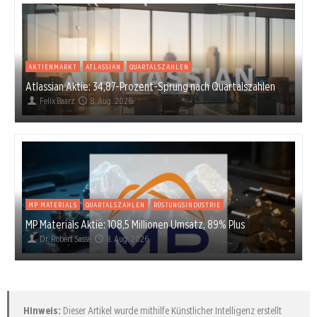
AKTIENMARKT
ATLASSIAN
QUARTALSZAHLEN
Atlassian Aktie: 34,87-Prozent-Sprung nach Quartalszahlen
Felix Baarz
8. Aug. 2026
MP MATERIALS
QUARTALSZAHLEN
RÜSTUNGSINDUSTRIE
MP Materials Aktie: 108,5 Millionen Umsatz, 89% Plus
Dr. Robert Sasse
8. Aug. 2026
Hinweis:
Dieser Artikel wurde mithilfe Künstlicher Intelligenz erstellt