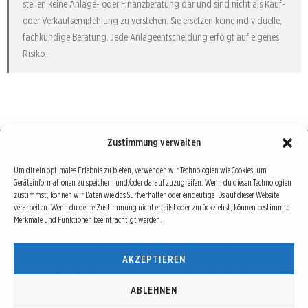
stellen keine Anlage- oder Finanzberatung dar und sind nicht als Kauf-
oder Verkaufsempfehlung zu verstehen. Sie ersetzen keine individuelle,
fachkundige Beratung. Jede Anlageentscheidung erfolgt auf eigenes
Risiko.
Zustimmung verwalten
Börse : lokal, international, global
Um dir ein optimales Erlebnis zu bieten, verwenden wir Technologien wie Cookies, um
Geräteinformationen zu speichern und/oder darauf zuzugreifen. Wenn du diesen Technologien
Erfolgreiche Börsengeschäfte bedingen vor allem drei Dinge: Verlässliche Informationen,
zustimmst, können wir Daten wie das Surfverhalten oder eindeutige IDs auf dieser Website
richtige Interpretationen und unabhängige Informationsquellen. Diese drei Bausteine sind
verarbeiten. Wenn du deine Zustimmung nicht erteilst oder zurückziehst, können bestimmte
Merkmale und Funktionen beeinträchtigt werden.
auch die redaktionelle Leitlinie von Börse Global.
Hinter Börse Global steht ein Team von erfahrenen Finanzjournalisten, die zum Teil schon
AKZEPTIEREN
seit Jahrzehnten Börse in all ihren Facetten leben und mit diesem Internetprojekt
interessierten Lesern und Investoren ein Angebot machen wollen, sich über spannende
Entwicklungen, Tendenzen, Chancen und Risiken von Börsen-Investments zu informieren.
ABLEHNEN