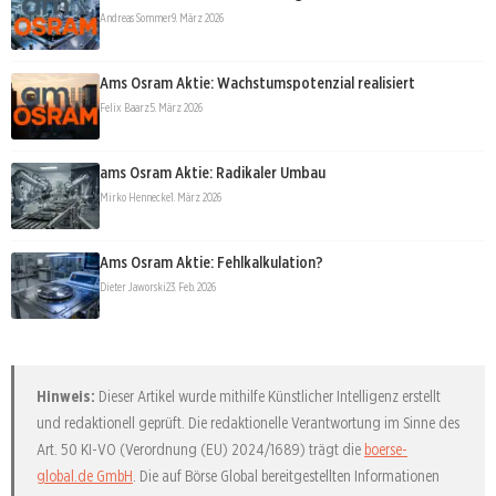
Andreas Sommer
9. März 2026
Ams Osram Aktie: Wachstumspotenzial realisiert
Felix Baarz
5. März 2026
ams Osram Aktie: Radikaler Umbau
Mirko Hennecke
1. März 2026
Ams Osram Aktie: Fehlkalkulation?
Dieter Jaworski
23. Feb. 2026
Hinweis:
Dieser Artikel wurde mithilfe Künstlicher Intelligenz erstellt
und redaktionell geprüft. Die redaktionelle Verantwortung im Sinne des
Art. 50 KI-VO (Verordnung (EU) 2024/1689) trägt die
boerse-
global.de GmbH
. Die auf Börse Global bereitgestellten Informationen