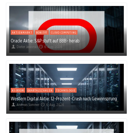
AKTIENMARKT
BONITÄT
CLOUD COMPUTING
Oracle Aktie: S&P stuft auf BBB- herab
Dieter Jaworski
6. Aug. 2026
KI-BOOM
QUARTALSZAHLEN
TECHNOLOGIE
Western Digital Aktie: 12-Prozent-Crash nach Gewinnsprung
Andreas Sommer
6. Aug. 2026