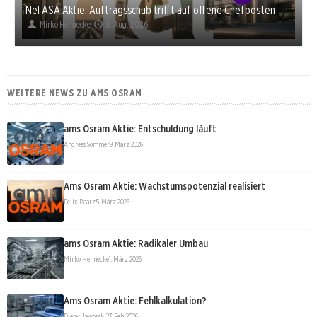
Nel ASA Aktie: Auftragsschub trifft auf offene Chefposten
Mirko Hennecke
8. Aug. 2026
WEITERE NEWS ZU AMS OSRAM
ams Osram Aktie: Entschuldung läuft
Andreas Sommer
9. März 2026
Ams Osram Aktie: Wachstumspotenzial realisiert
Felix Baarz
5. März 2026
ams Osram Aktie: Radikaler Umbau
Mirko Hennecke
1. März 2026
Ams Osram Aktie: Fehlkalkulation?
Dieter Jaworski
23. Feb. 2026