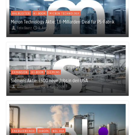
HALBLEITER
KI-BOOM
MICRON TECHNOLOGY
Micron Technology Aktie: 1,8-Milliarden-Deal für P5-Fabrik
Felix Baarz
8. Aug. 2026
EXPANSION
KI-BOOM
SIEMENS
Siemens Aktie: 1.500 neue Jobs in den USA
Andreas Sommer
8. Aug. 2026
ENERGIEWENDE
EUROPA
NEL ASA