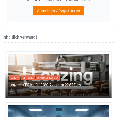
Inhaltlich verwandt
EUROPA
LENZING
QUARTALSZAHLEN
Lenzing: CEO kauft 18.180 Aktien zu 27,63 Euro
Dieter Jaworski
8. Aug. 2026