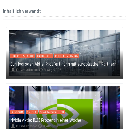
Inhaltlich verwandt
ENERGIESEKTOR
INDUSTRIE
PILOTFERTIGUNG
SunHydrogen Aktie: Pilotfertigung mit europäischen Partnern
Eduard Altmann
8. Aug. 2026
KI-BOOM
NVIDIA
QUARTALSZAHLEN
Nvidia Aktie: 11,23 Prozent in einer Woche
Mirko Hennecke
8. Aug. 2026