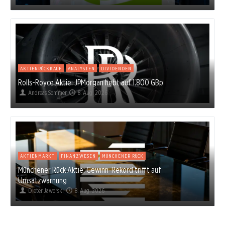
AKTIENRÜCKKAUF
ANALYSTEN
DIVIDENDEN
Rolls-Royce Aktie: JPMorgan hebt auf 1.800 GBp
Andreas Sommer
8. Aug. 2026
AKTIENMARKT
FINANZWESEN
MÜNCHENER RÜCK
Münchener Rück Aktie: Gewinn-Rekord trifft auf
Umsatzwarnung
Dieter Jaworski
8. Aug. 2026