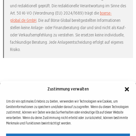
und redaktionell geprüft. Die redaktionelle Verantwortung im Sinne des
Art. 50 KI-VO (Verordnung (EU) 2024/1689) trägt die
boerse-
global.de GmbH
. Die auf Börse Global bereitgestellten Informationen
stellen keine Anlage- oder Finanzberatung dar und sind nicht als Kauf-
oder Verkaufsempfehlung zu verstehen. Sie ersetzen keine individuelle,
fachkundige Beratung. Jede Anlageentscheidung erfolgt auf eigenes
Risiko.
Zustimmung verwalten
Börse : lokal, international, global
Um dir ein optimales Erlebnis zu bieten, verwenden wir Technologien wie Cookies, um
Geräteinformationen zu speichern und/oder darauf zuzugreifen. Wenn du diesen Technologien
Erfolgreiche Börsengeschäfte bedingen vor allem drei Dinge: Verlässliche Informationen,
zustimmst, können wir Daten wie das Surfverhalten oder eindeutige IDs auf dieser Website
richtige Interpretationen und unabhängige Informationsquellen. Diese drei Bausteine sind
verarbeiten. Wenn du deine Zustimmung nicht erteilst oder zurückziehst, können bestimmte
Merkmale und Funktionen beeinträchtigt werden.
auch die redaktionelle Leitlinie von Börse Global.
Hinter Börse Global steht ein Team von erfahrenen Finanzjournalisten, die zum Teil schon