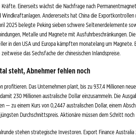
i Kräfte. Einerseits wächst die Nachfrage nach Permanentmagnet
 Windkraftanlagen. Andererseits hat China die Exportkontrollen
April 2025 belegte Peking sieben schwere Seltenerdelemente sow
indungen, Metalle und Magnete mit Ausfuhrbeschränkungen. Die
ller in den USA und Europa kämpften monatelang um Magnete. 
n zeitweise das Sechsfache der chinesischen Inlandspreise.
tal steht, Abnehmer fehlen noch
on profitieren. Das Unternehmen plant, bis zu 937,4 Millionen neu
amit 230 Millionen australische Dollar einzusammeln. Die Ausgab
en — zu einem Kurs von 0,2447 australischen Dollar, einem Absc
jüngsten Durchschnittspreis. Aktionäre müssen dem Schritt noch
alrunde stehen strategische Investoren. Export Finance Australia