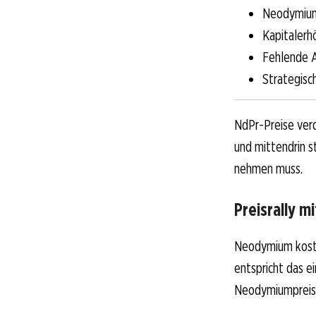
Neodymiump
Kapitalerh
Fehlende 
Strategisc
NdPr-Preise verd
und mittendrin s
nehmen muss.
Preisrally 
Neodymium koste
entspricht das ei
Neodymiumpreis 