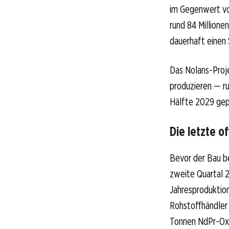
im Gegenwert von
rund 84 Millione
dauerhaft einen 
Das Nolans-Proje
produzieren — ru
Hälfte 2029 gep
Die letzte o
Bevor der Bau be
zweite Quartal 
Jahresproduktion
Rohstoffhändler 
Tonnen NdPr-Oxi