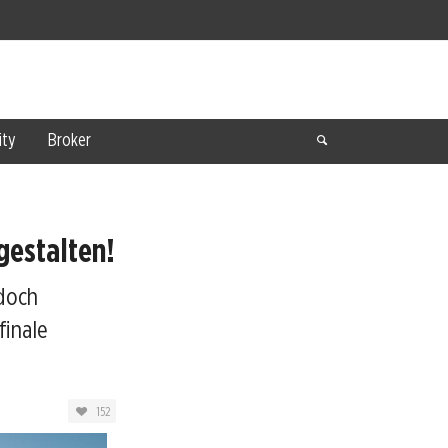
ty
Broker
gestalten!
doch
finale
152