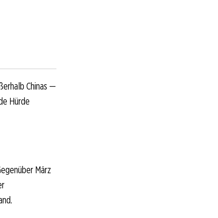
ßerhalb Chinas —
nde Hürde
 Gegenüber März
er
and.