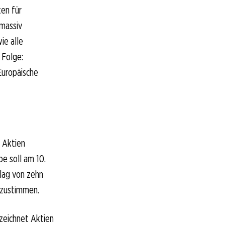
en für
 massiv
ie alle
 Folge:
Europäische
e Aktien
e soll am 10.
hlag von zehn
 zustimmen.
 zeichnet Aktien