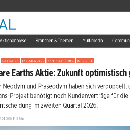
hr
Aktienanalyse
Branchen & Themen
Multimedia
Communi
AUSTRALIEN
ENERGIEWENDE
KAPITALERHÖHUNG
ROHSTOFFE
are Earths Aktie: Zukunft optimistisch 
ür Neodym und Praseodym haben sich verdoppelt, 
ans-Projekt benötigt noch Kundenverträge für die 
entscheidung im zweiten Quartal 2026.
21.04.2026, 14:51 Uhr