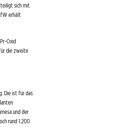
iligt sich mit
 KfW erhält
dPr-Oxid
für die zweite
 Die ist für das
lanten
Gamesa und der
och rund 1.200