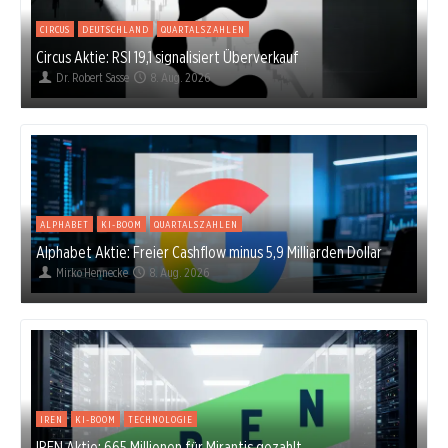
CIRCUS
DEUTSCHLAND
QUARTALSZAHLEN
Circus Aktie: RSI 19,1 signalisiert Überverkauf
Dr. Robert Sasse
8. Aug. 2026
ALPHABET
KI-BOOM
QUARTALSZAHLEN
Alphabet Aktie: Freier Cashflow minus 5,9 Milliarden Dollar
Mirko Hennecke
8. Aug. 2026
IREN
KI-BOOM
TECHNOLOGIE
IREN Aktie: 665 Millionen für Mirantis gezahlt