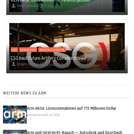
Dieter Jaworski
8. Aug. 2026
CSG
EXPANSION
QUARTALSZAHLEN
CSG baut Future Artillery Complex in Iowa
Eduard Altmann
8. Aug. 2026
WEITERE NEWS ZU ARM
Arm Aktie: Lizenzeinnahmen auf 715 Millionen Dollar
Andreas Sommer
31. Juli 2026
Arm und Intel im KI-Rausch — Autodesk und DoorDash