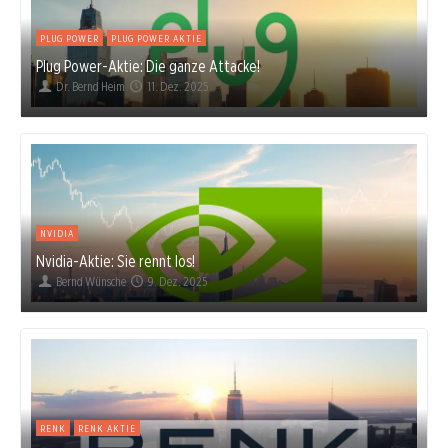
PLUG POWER
PLUG POWER AKTIE
Plug Power-Aktie: Die ganze Attacke!
Dr. Bernd Heim
11. Dez. 2025
NVIDIA
Nvidia-Aktie: Sie rennt los!
Bernd Wünsche
9. Dez. 2025
RENK
RENK AKTIE