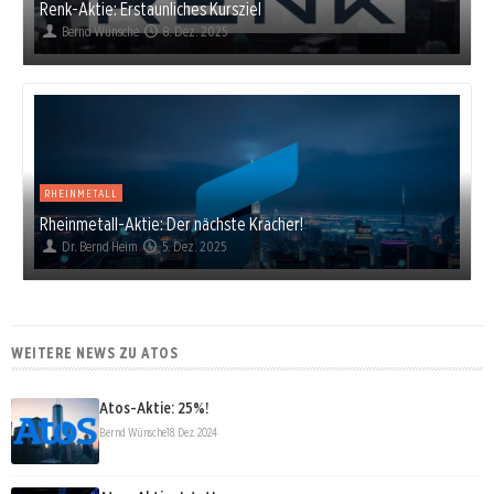
Renk-Aktie: Erstaunliches Kursziel
Bernd Wünsche
8. Dez. 2025
RHEINMETALL
Rheinmetall-Aktie: Der nächste Kracher!
Dr. Bernd Heim
5. Dez. 2025
WEITERE NEWS ZU ATOS
Atos-Aktie: 25%!
Bernd Wünsche
18. Dez. 2024