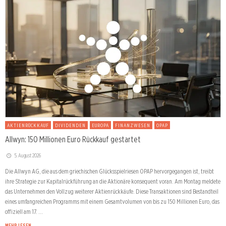
AKTIENRÜCKKAUF
DIVIDENDEN
EUROPA
FINANZWESEN
OPAP
Allwyn: 150 Millionen Euro Rückkauf gestartet
5. August 2026
Die Allwyn AG, die aus dem griechischen Glücksspielriesen OPAP hervorgegangen ist, treibt
ihre Strategie zur Kapitalrückführung an die Aktionäre konsequent voran. Am Montag meldete
das Unternehmen den Vollzug weiterer Aktienrückkäufe. Diese Transaktionen sind Bestandteil
eines umfangreichen Programms mit einem Gesamtvolumen von bis zu 150 Millionen Euro, das
offiziell am 17. …
MEHR LESEN →