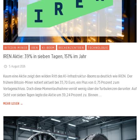
BITCOIN-MINER
IREN
KI-BOOM
RECHENZENTREN
TECHNOLOGIE
IREN Aktie: 39% in sieben Tagen, 151% im Jahr
5. August 2026
Kaum eine Aktie zeigt den wilden Ritt des KI-Infrastruktur-Booms so deutlich wie IREN. Der
frühere Bitcoin-Miner notiert aktuell bei 35,70 Euro, ein Plus von 0,75 Prozent zum
Vortagesschluss. Doch diese Momentaufnahme verrät wenig über die Turbulenzen darunter. Auf
Sicht von sieben Tagen legte die Aktie um 39,24 Prozent zu. Binnen …
MEHR LESEN →