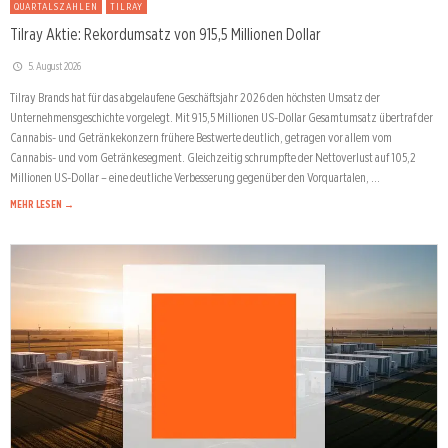
QUARTALSZAHLEN
TILRAY
Tilray Aktie: Rekordumsatz von 915,5 Millionen Dollar
5. August 2026
Tilray Brands hat für das abgelaufene Geschäftsjahr 2026 den höchsten Umsatz der
Unternehmensgeschichte vorgelegt. Mit 915,5 Millionen US-Dollar Gesamtumsatz übertraf der
Cannabis- und Getränkekonzern frühere Bestwerte deutlich, getragen vor allem vom
Cannabis- und vom Getränkesegment. Gleichzeitig schrumpfte der Nettoverlust auf 105,2
Millionen US-Dollar – eine deutliche Verbesserung gegenüber den Vorquartalen, …
MEHR LESEN →