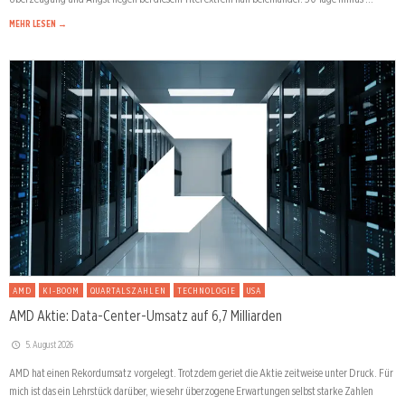
MEHR LESEN →
AMD
KI-BOOM
QUARTALSZAHLEN
TECHNOLOGIE
USA
AMD Aktie: Data-Center-Umsatz auf 6,7 Milliarden
5. August 2026
AMD hat einen Rekordumsatz vorgelegt. Trotzdem geriet die Aktie zeitweise unter Druck. Für
mich ist das ein Lehrstück darüber, wie sehr überzogene Erwartungen selbst starke Zahlen