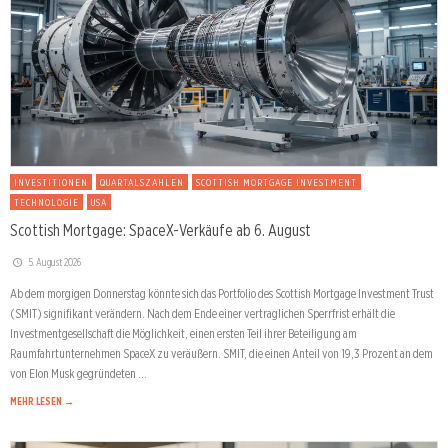
INVESTITIONEN
QUARTALSZAHLEN
SCOTTISH MORTGAGE INVESTMENT
TECHNOLOGIE
USA
Scottish Mortgage: SpaceX-Verkäufe ab 6. August
5. August 2026
Ab dem morgigen Donnerstag könnte sich das Portfolio des Scottish Mortgage Investment Trust
(SMIT) signifikant verändern. Nach dem Ende einer vertraglichen Sperrfrist erhält die
Investmentgesellschaft die Möglichkeit, einen ersten Teil ihrer Beteiligung am
Raumfahrtunternehmen SpaceX zu veräußern. SMIT, die einen Anteil von 19,3 Prozent an dem
von Elon Musk gegründeten …
MEHR LESEN →