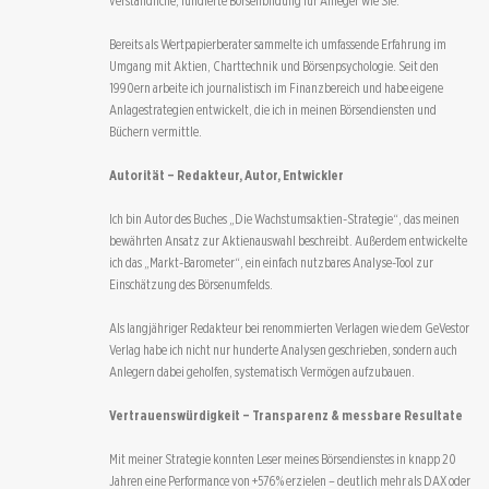
verständliche, fundierte Börsenbildung für Anleger wie Sie.
Bereits als Wertpapierberater sammelte ich umfassende Erfahrung im
Umgang mit Aktien, Charttechnik und Börsenpsychologie. Seit den
1990ern arbeite ich journalistisch im Finanzbereich und habe eigene
Anlagestrategien entwickelt, die ich in meinen Börsendiensten und
Büchern vermittle.
Autorität – Redakteur, Autor, Entwickler
Ich bin Autor des Buches „Die Wachstumsaktien-Strategie“, das meinen
bewährten Ansatz zur Aktienauswahl beschreibt. Außerdem entwickelte
ich das „Markt-Barometer“, ein einfach nutzbares Analyse-Tool zur
Einschätzung des Börsenumfelds.
Als langjähriger Redakteur bei renommierten Verlagen wie dem GeVestor
Verlag habe ich nicht nur hunderte Analysen geschrieben, sondern auch
Anlegern dabei geholfen, systematisch Vermögen aufzubauen.
Vertrauenswürdigkeit – Transparenz & messbare Resultate
Mit meiner Strategie konnten Leser meines Börsendienstes in knapp 20
Jahren eine Performance von +576 % erzielen – deutlich mehr als DAX oder