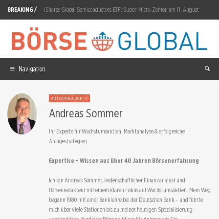
BREAKING /
iShares Global Semiconductors ETF: Super-Micro-Zahlen am 11. August
Nebius Aktie: 12. August entscheidet über Kursrichtung
SoftBank: 1,3 Billionen Yen Intel-Windfall
Amrize Aktie: 8,38 Prozent Absturz nach Gewinn-Miss
Navigation
Samsung Electronics Aktie: Fold8-Vorbestellungen über 30 Prozent
AUTORENARCHIV
Lindt & Sprüngli Aktie: 7,5 Prozent weniger Volumen
Andreas Sommer
Netflix Aktie: Umsatzprognose bei 12,86 Milliarden Dollar
Ihr Experte für Wachstumsaktien, Marktanalyse & erfolgreiche
Anlagestrategien
Solana: 1 Milliarde Transaktionen in einer Woche
Expertise – Wissen aus über 40 Jahren Börsenerfahrung
Axa Aktie: Strategieplan für 2027 bis 2029
Ich bin Andreas Sommer, leidenschaftlicher Finanzanalyst und
VanEck Dividend Leaders: Allianz operativer Gewinn +10,6 Prozent
Börsenredakteur mit einem klaren Fokus auf Wachstumsaktien. Mein Weg
begann 1980 mit einer Banklehre bei der Deutschen Bank – und führte
mich über viele Stationen bis zu meiner heutigen Spezialisierung: