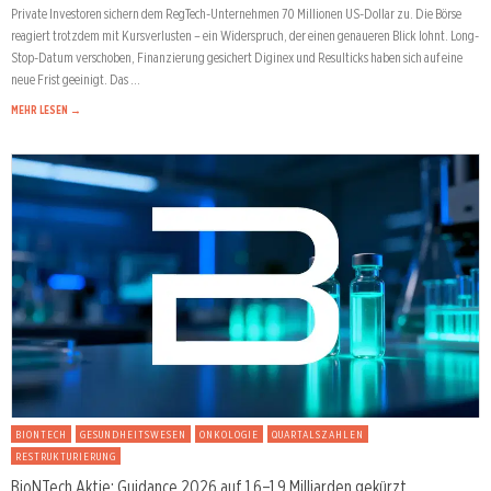
Private Investoren sichern dem RegTech-Unternehmen 70 Millionen US-Dollar zu. Die Börse
reagiert trotzdem mit Kursverlusten – ein Widerspruch, der einen genaueren Blick lohnt. Long-
Stop-Datum verschoben, Finanzierung gesichert Diginex und Resulticks haben sich auf eine
neue Frist geeinigt. Das …
MEHR LESEN →
BIONTECH
GESUNDHEITSWESEN
ONKOLOGIE
QUARTALSZAHLEN
RESTRUKTURIERUNG
BioNTech Aktie: Guidance 2026 auf 1,6–1,9 Milliarden gekürzt