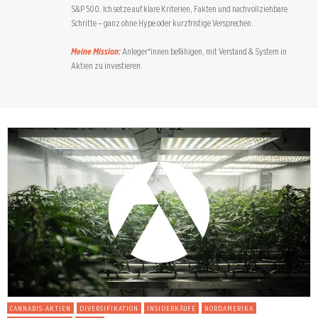
S&P 500. Ich setze auf klare Kriterien, Fakten und nachvollziehbare
Schritte – ganz ohne Hype oder kurzfristige Versprechen.
Meine Mission:
Anleger*innen befähigen, mit Verstand & System in
Aktien zu investieren.
CANNABIS-AKTIEN
DIVERSIFIKATION
INSIDERKÄUFE
NORDAMERIKA