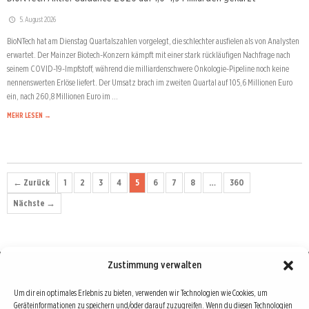
5. August 2026
BioNTech hat am Dienstag Quartalszahlen vorgelegt, die schlechter ausfielen als von Analysten
erwartet. Der Mainzer Biotech-Konzern kämpft mit einer stark rückläufigen Nachfrage nach
seinem COVID-19-Impfstoff, während die milliardenschwere Onkologie-Pipeline noch keine
nennenswerten Erlöse liefert. Der Umsatz brach im zweiten Quartal auf 105,6 Millionen Euro
ein, nach 260,8 Millionen Euro im …
MEHR LESEN →
← Zurück
1
2
3
4
5
6
7
8
…
360
Nächste →
Zustimmung verwalten
Börse : lokal, international, global
Um dir ein optimales Erlebnis zu bieten, verwenden wir Technologien wie Cookies, um
Geräteinformationen zu speichern und/oder darauf zuzugreifen. Wenn du diesen Technologien