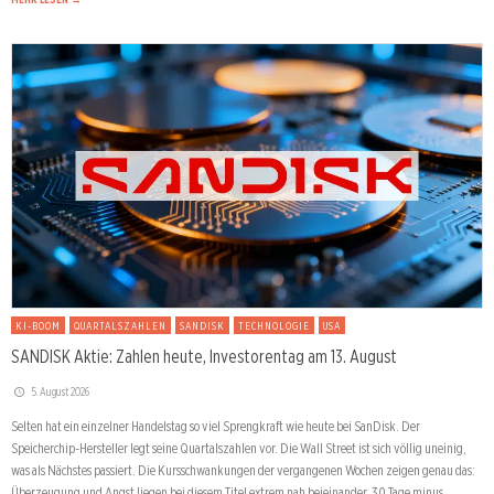
KI-BOOM
QUARTALSZAHLEN
SANDISK
TECHNOLOGIE
USA
SANDISK Aktie: Zahlen heute, Investorentag am 13. August
5. August 2026
Selten hat ein einzelner Handelstag so viel Sprengkraft wie heute bei SanDisk. Der
Speicherchip-Hersteller legt seine Quartalszahlen vor. Die Wall Street ist sich völlig uneinig,
was als Nächstes passiert. Die Kursschwankungen der vergangenen Wochen zeigen genau das:
Überzeugung und Angst liegen bei diesem Titel extrem nah beieinander. 30 Tage minus …