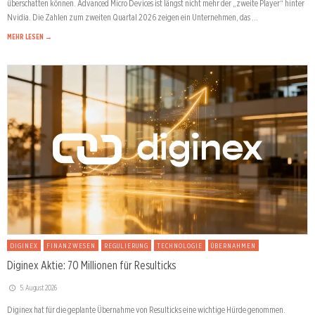
überschatten können. Advanced Micro Devices ist längst nicht mehr der „zweite Player“ hinter
Nvidia. Die Zahlen zum zweiten Quartal 2026 zeigen ein Unternehmen, das …
MEHR LESEN →
DIGINEX
FINANZWESEN
REGULIERUNG
TECHNOLOGIE
ÜBERNAHMEN
Diginex Aktie: 70 Millionen für Resulticks
5. August 2026
Diginex hat für die geplante Übernahme von Resulticks eine wichtige Hürde genommen.