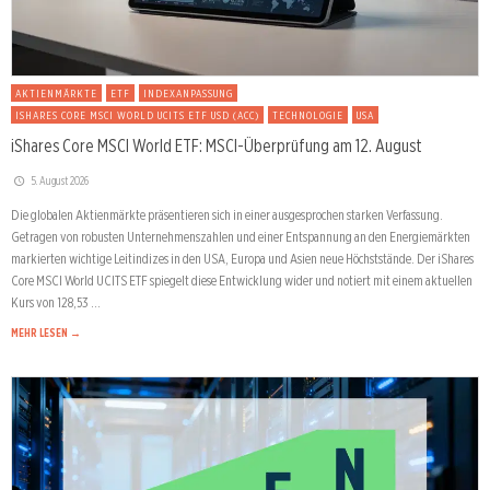
AKTIENMÄRKTE
ETF
INDEXANPASSUNG
ISHARES CORE MSCI WORLD UCITS ETF USD (ACC)
TECHNOLOGIE
USA
iShares Core MSCI World ETF: MSCI-Überprüfung am 12. August
5. August 2026
Die globalen Aktienmärkte präsentieren sich in einer ausgesprochen starken Verfassung.
Getragen von robusten Unternehmenszahlen und einer Entspannung an den Energiemärkten
markierten wichtige Leitindizes in den USA, Europa und Asien neue Höchststände. Der iShares
Core MSCI World UCITS ETF spiegelt diese Entwicklung wider und notiert mit einem aktuellen
Kurs von 128,53 …
MEHR LESEN →