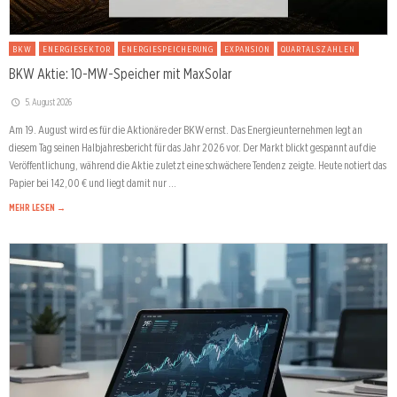
BKW
ENERGIESEKTOR
ENERGIESPEICHERUNG
EXPANSION
QUARTALSZAHLEN
BKW Aktie: 10-MW-Speicher mit MaxSolar
5. August 2026
Am 19. August wird es für die Aktionäre der BKW ernst. Das Energieunternehmen legt an
diesem Tag seinen Halbjahresbericht für das Jahr 2026 vor. Der Markt blickt gespannt auf die
Veröffentlichung, während die Aktie zuletzt eine schwächere Tendenz zeigte. Heute notiert das
Papier bei 142,00 € und liegt damit nur …
MEHR LESEN →