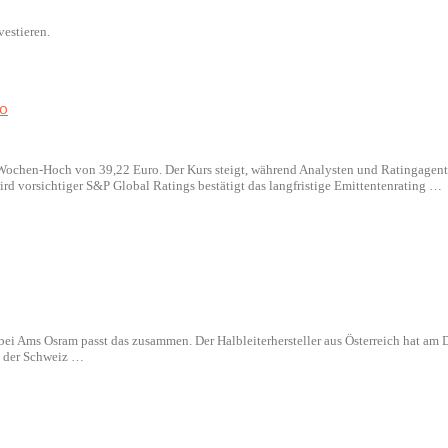
estieren.
ro
Wochen-Hoch von 39,22 Euro. Der Kurs steigt, während Analysten und Ratingagentu
d vorsichtiger S&P Global Ratings bestätigt das langfristige Emittentenrating …
ei Ams Osram passt das zusammen. Der Halbleiterhersteller aus Österreich hat am D
in der Schweiz …