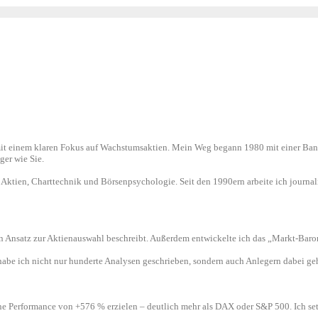
mit einem klaren Fokus auf Wachstumsaktien. Mein Weg begann 1980 mit einer Bankl
ger wie Sie.
ktien, Charttechnik und Börsenpsychologie. Seit den 1990ern arbeite ich journali
n Ansatz zur Aktienauswahl beschreibt. Außerdem entwickelte ich das „Markt-Barom
habe ich nicht nur hunderte Analysen geschrieben, sondern auch Anlegern dabei g
ne Performance von +576 % erzielen – deutlich mehr als DAX oder S&P 500. Ich setz