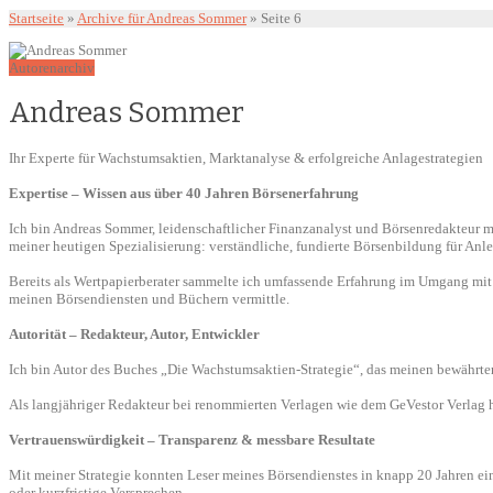
Startseite
»
Archive für Andreas Sommer
»
Seite 6
Autorenarchiv
Andreas Sommer
Ihr Experte für Wachstumsaktien, Marktanalyse & erfolgreiche Anlagestrategien
Expertise – Wissen aus über 40 Jahren Börsenerfahrung
Ich bin Andreas Sommer, leidenschaftlicher Finanzanalyst und Börsenredakteur 
meiner heutigen Spezialisierung: verständliche, fundierte Börsenbildung für Anle
Bereits als Wertpapierberater sammelte ich umfassende Erfahrung im Umgang mit A
meinen Börsendiensten und Büchern vermittle.
Autorität – Redakteur, Autor, Entwickler
Ich bin Autor des Buches „Die Wachstumsaktien-Strategie“, das meinen bewährte
Als langjähriger Redakteur bei renommierten Verlagen wie dem GeVestor Verlag 
Vertrauenswürdigkeit – Transparenz & messbare Resultate
Mit meiner Strategie konnten Leser meines Börsendienstes in knapp 20 Jahren ei
oder kurzfristige Versprechen.