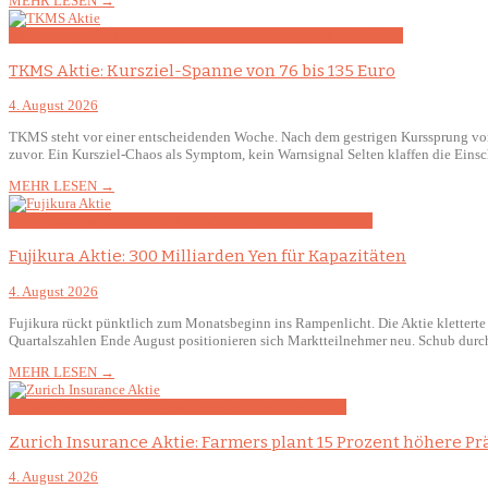
MEHR LESEN →
Aktienanalyse
Deutschland
Quartalszahlen
Rüstungsindustrie
TKMS
TKMS Aktie: Kursziel-Spanne von 76 bis 135 Euro
4. August 2026
TKMS steht vor einer entscheidenden Woche. Nach dem gestrigen Kurssprung von 4,0
zuvor. Ein Kursziel-Chaos als Symptom, kein Warnsignal Selten klaffen die Ei
MEHR LESEN →
Asien
Expansion
Fujikura
KI-Boom
Quartalszahlen
Technologie
Fujikura Aktie: 300 Milliarden Yen für Kapazitäten
4. August 2026
Fujikura rückt pünktlich zum Monatsbeginn ins Rampenlicht. Die Aktie kletterte
Quartalszahlen Ende August positionieren sich Marktteilnehmer neu. Schub dur
MEHR LESEN →
Prämien
Regulierung
USA
Versicherungen
Zurich Insurance
Zurich Insurance Aktie: Farmers plant 15 Prozent höhere P
4. August 2026