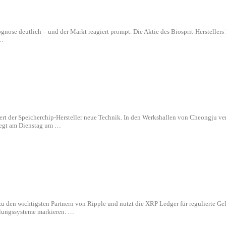
gnose deutlich – und der Markt reagiert prompt. Die Aktie des Biosprit-Herstellers
 …
iert der Speicherchip-Hersteller neue Technik. In den Werkshallen von Cheongju 
 legt am Dienstag um …
 den wichtigsten Partnern von Ripple und nutzt die XRP Ledger für regulierte Ge
hlungssysteme markieren. …