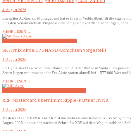
Verbio Aktie: Kräftiger Kurssprung nach Zahlen
4. August 2026
Ein spätes Ad-hoc am Montagabend hat es in sich: Verbio übertrifft die eigene Pro
jüngsten Verlaufstiefs ab. Prognose deutlich geschlagen Nach vorläufigen, noch
MEHR LESEN →
Asien
Halbleiter
KI-Boom
SK Hynix
Technologie
SK Hynix Aktie: 375 NAND-Schichten vorgestellt
4. August 2026
SK Hynix steckt zwischen zwei Baustellen. Auf der Bühne in Santa Clara präsent
Seiten liegen weit auseinander. Die Aktie notiert aktuell bei 1.577.000 Won und
MEHR LESEN →
Kryptowährungen
Regulierung
Übernahmen
USA
XRP
XRP: Mastercard übernimmt Ripple-Partner BVNK
4. August 2026
Mastercard kauft BVNK. Für XRP ist das mehr als eine Randnotiz. BVNK gehört zu
August 2026, könnte den nächsten Schritt für XRP auf dem Weg in etablierte Za