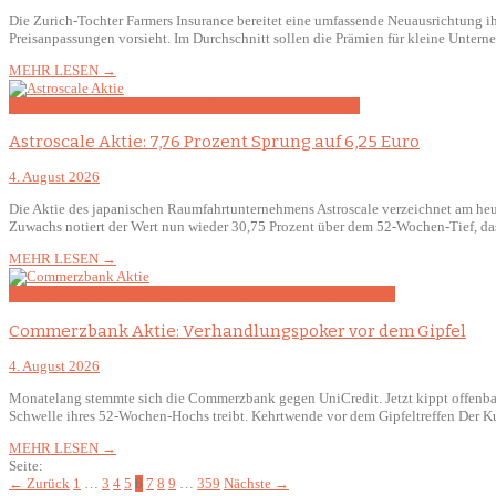
Die Zurich-Tochter Farmers Insurance bereitet eine umfassende Neuausrichtung ih
Preisanpassungen vorsieht. Im Durchschnitt sollen die Prämien für kleine Unter
MEHR LESEN →
Asien
Astroscale
Kapitalerhöhung
Quartalszahlen
Raumfahrt
Astroscale Aktie: 7,76 Prozent Sprung auf 6,25 Euro
4. August 2026
Die Aktie des japanischen Raumfahrtunternehmens Astroscale verzeichnet am heut
Zuwachs notiert der Wert nun wieder 30,75 Prozent über dem 52-Wochen-Tief, d
MEHR LESEN →
Bankaktien
Commerzbank
Deutschland
Finanzwesen
Übernahmen
Commerzbank Aktie: Verhandlungspoker vor dem Gipfel
4. August 2026
Monatelang stemmte sich die Commerzbank gegen UniCredit. Jetzt kippt offenbar d
Schwelle ihres 52-Wochen-Hochs treibt. Kehrtwende vor dem Gipfeltreffen Der Ku
MEHR LESEN →
Seite:
← Zurück
1
…
3
4
5
6
7
8
9
…
359
Nächste →