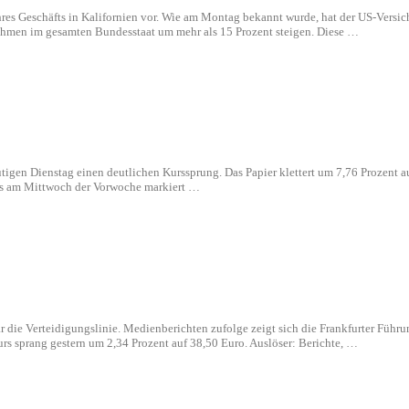
res Geschäfts in Kalifornien vor. Wie am Montag bekannt wurde, hat der US-Versich
nehmen im gesamten Bundesstaat um mehr als 15 Prozent steigen. Diese …
igen Dienstag einen deutlichen Kurssprung. Das Papier klettert um 7,76 Prozent au
as am Mittwoch der Vorwoche markiert …
ie Verteidigungslinie. Medienberichten zufolge zeigt sich die Frankfurter Führung
rs sprang gestern um 2,34 Prozent auf 38,50 Euro. Auslöser: Berichte, …