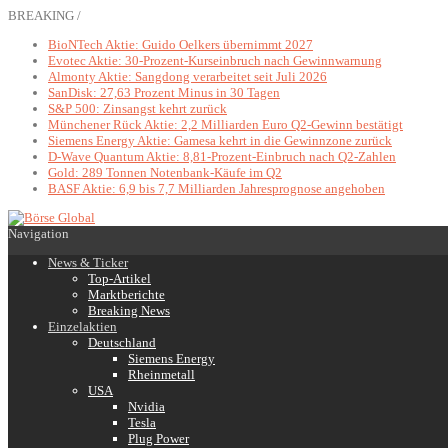
BREAKING /
BioNTech Aktie: Guido Oelkers übernimmt 2027
Evotec Aktie: 30-Prozent-Kurseinbruch nach Gewinnwarnung
Almonty Aktie: Sangdong verarbeitet seit Juli 2026
SanDisk: 27,63 Prozent Minus in 30 Tagen
S&P 500: Zinsangst kehrt zurück
Münchener Rück Aktie: 2,2 Milliarden Euro Q2-Gewinn bestätigt
Siemens Energy Aktie: Gamesa kehrt in die Gewinnzone zurück
D-Wave Quantum Aktie: 8,81-Prozent-Einbruch nach Q2-Zahlen
Gold: 289 Tonnen Notenbank-Käufe im Q2
BASF Aktie: 6,9 bis 7,7 Milliarden Jahresprognose angehoben
Navigation
News & Ticker
Top-Artikel
Marktberichte
Breaking News
Einzelaktien
Deutschland
Siemens Energy
Rheinmetall
USA
Nvidia
Tesla
Plug Power