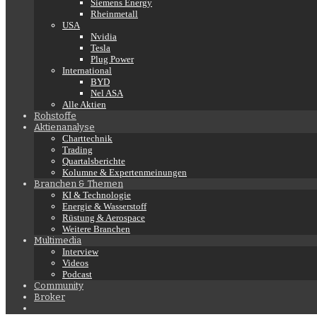
Siemens Energy
Rheinmetall
USA
Nvidia
Tesla
Plug Power
International
BYD
Nel ASA
Alle Aktien
Rohstoffe
Aktienanalyse
Charttechnik
Trading
Quartalsberichte
Kolumne & Expertenmeinungen
Branchen & Themen
KI & Technologie
Energie & Wasserstoff
Rüstung & Aerospace
Weitere Branchen
Multimedia
Interview
Videos
Podcast
Community
Broker