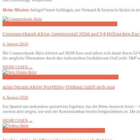
Meine Mission:
Anleger*innen befähigen, mit Verstand & System in Aktien zu inv
Commerzbank
Deutschland
Finanzwesen
Quartalszahlen
Übernahmen
Commerzbank Aktie: Gewinnziel 2026 auf 3,4 Milliarden Eu
4. August 2026
Die Commerzbank-Aktie klettert auf 38,98 Euro und nähert sich damit ihrem 52-
die mögliche Übernahme durch den italienischen Großaktionär UniCredit. S&P wir
MEHR LESEN →
ams Osram
Europa
Halbleiterindustrie
Portfolio-Umbau
Quartalszahlen
Ams Osram Aktie: Portfolio-Umbau zahlt sich aus
4. August 2026
Ein Quartal mit sinkendem operativem Ergebnis, das die Börse dennoch feiert — b
zweiten aber zeigen, wie weit der Konzernumbau bereits fortgeschritten ist. Die 
MEHR LESEN →
Aktienmarkt
Deutschland
Energiesektor
Quartalszahlen
Verbio