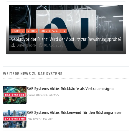
KI-BOOM
NEBIUS
QUARTALSZAHLEN
Nebius vor der Bilanz: Wird der Absturz zur Bewährungsprobe?
Dieter Jaworski
10. Aug. 2026
WEITERE NEWS ZU BAE SYSTEMS
BAE Systems Aktie: Rückkäufe als Vertrauenssignal
Eduard Altmann
16. Juli 2025
BAE Systems Aktie: Rückenwind für den Rüstungsriesen
Felix Baarz
28. Mai 2025