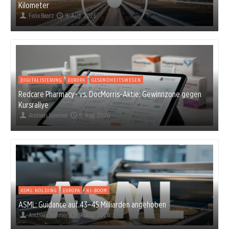
Kilometer
Felix Baarz
9. Aug. 2026
DIGITALISIERUNG
EUROPA
GESUNDHEITSWESEN
Redcare Pharmacy- vs. DocMorris-Aktie: Gewinnzone gegen
Kursrallye
Andreas Sommer
9. Aug. 2026
ASML HOLDING
EUROPA
KI-BOOM
ASML: Guidance auf 43–45 Milliarden angehoben
Andreas Sommer
9. Aug. 2026