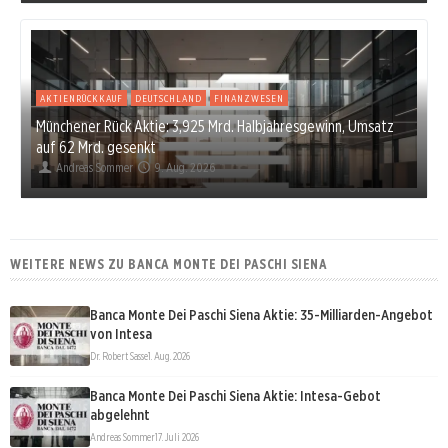
AKTIENRÜCKKAUF
DEUTSCHLAND
FINANZWESEN
Münchener Rück Aktie: 3,925 Mrd. Halbjahresgewinn, Umsatz
auf 62 Mrd. gesenkt
Andreas Sommer
9. Aug. 2026
WEITERE NEWS ZU BANCA MONTE DEI PASCHI SIENA
Banca Monte Dei Paschi Siena Aktie: 35-Milliarden-Angebot
von Intesa
Dr. Robert Sasse
1. Aug. 2026
Banca Monte Dei Paschi Siena Aktie: Intesa-Gebot
abgelehnt
Andreas Sommer
17. Juli 2026