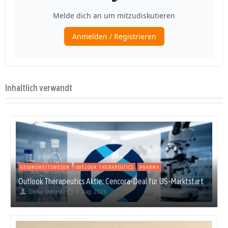
Inhaltlich verwandt
GESUNDHEITSWESEN
OUTLOOK THERAPEUTICS
PHARMA
Outlook Therapeutics Aktie: Cencora-Deal für US-Marktstart
Dieter Jaworski
9. Aug. 2026