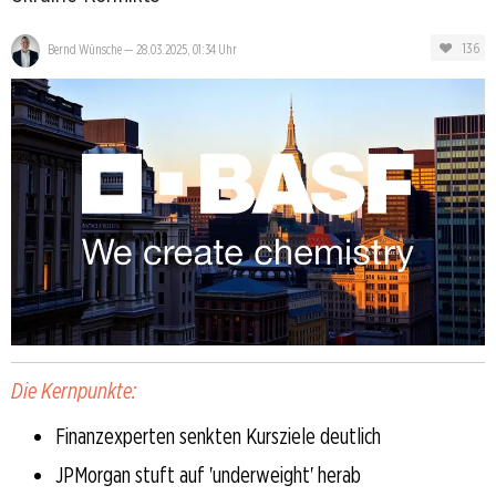
136
Bernd Wünsche
—
28.03.2025, 01:34 Uhr
Die Kernpunkte:
Finanzexperten senkten Kursziele deutlich
JPMorgan stuft auf 'underweight' herab