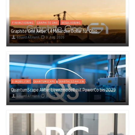
FINANZIERUNG
GRAPHITE ONE
REGULIERUNG
Graphite One Aktie: 1,4 Milliarden Dollar für Ohio
Eduard Altmann
9. Aug. 2026
E-MOBILITÄT
QUANTUMSCAPE
QUARTALSZAHLEN
QuantumScape Aktie: Lizenzmodell mit PowerCo bis 2029
Eduard Altmann
9. Aug. 2026