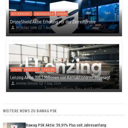
AKTIENMARKT
DRONESHIELD
EUROPA
DroneShield Aktie: Erholung vor der Zerreißprobe
Dr. Robert Sasse
7. Aug. 2026
EUROPA
INDUSTRIE
LENZING
Lenzing Aktie: 156,7 Millionen von Kernaktionären zugesagt
Andreas Sommer
7. Aug. 2026
WEITERE NEWS ZU BAWAG PSK
Bawag PSK Aktie: 39,91% Plus seit Jahresanfang