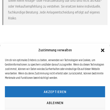
stellen keine Anlage- oder Finanzberatung dar und sind nicht als Kauf-
oder Verkaufsempfehlung zu verstehen. Sie ersetzen keine individuelle,
fachkundige Beratung. Jede Anlageentscheidung erfolgt auf eigenes
Risiko.
Zustimmung verwalten
Börse : lokal, international, global
Um dir ein optimales Erlebnis zu bieten, verwenden wir Technologien wie Cookies, um
Geräteinformationen zu speichern und/oder darauf zuzugreifen. Wenn du diesen Technologien
Erfolgreiche Börsengeschäfte bedingen vor allem drei Dinge: Verlässliche Informationen,
zustimmst, können wir Daten wie das Surfverhalten oder eindeutige IDs auf dieser Website
richtige Interpretationen und unabhängige Informationsquellen. Diese drei Bausteine sind
verarbeiten. Wenn du deine Zustimmung nicht erteilst oder zurückziehst, können bestimmte
Merkmale und Funktionen beeinträchtigt werden.
auch die redaktionelle Leitlinie von Börse Global.
Hinter Börse Global steht ein Team von erfahrenen Finanzjournalisten, die zum Teil schon
AKZEPTIEREN
seit Jahrzehnten Börse in all ihren Facetten leben und mit diesem Internetprojekt
interessierten Lesern und Investoren ein Angebot machen wollen, sich über spannende
Entwicklungen, Tendenzen, Chancen und Risiken von Börsen-Investments zu informieren.
ABLEHNEN