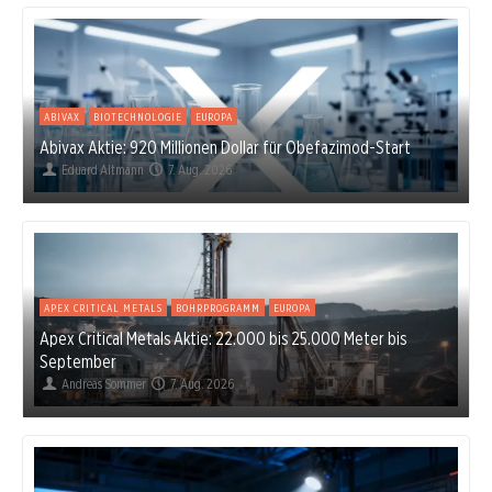
ABIVAX
BIOTECHNOLOGIE
EUROPA
Abivax Aktie: 920 Millionen Dollar für Obefazimod-Start
Eduard Altmann
7. Aug. 2026
APEX CRITICAL METALS
BOHRPROGRAMM
EUROPA
Apex Critical Metals Aktie: 22.000 bis 25.000 Meter bis
September
Andreas Sommer
7. Aug. 2026