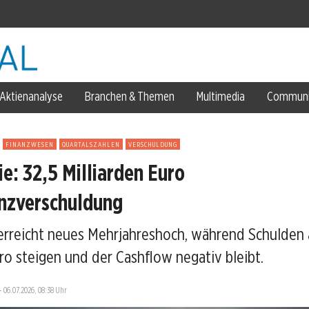
lar
Aktienanalyse
Branchen & Themen
Multimedia
Communi
FINANZWESEN
QUARTALSZAHLEN
VERSCHULDUNG
ie: 32,5 Milliarden Euro
nzverschuldung
erreicht neues Mehrjahreshoch, während Schulden 
ro steigen und der Cashflow negativ bleibt.
ose
—
06.07.2026, 08:38 Uhr