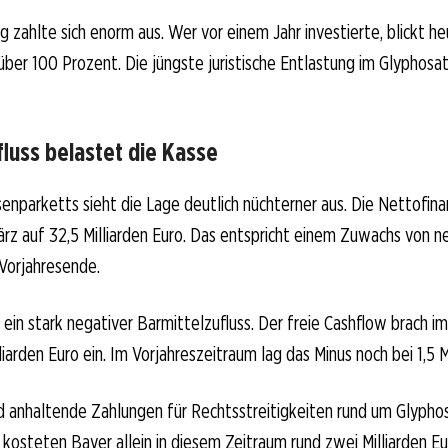
eg zahlte sich enorm aus. Wer vor einem Jahr investierte, blickt h
ber 100 Prozent. Die jüngste juristische Entlastung im Glyphosa
fluss belastet die Kasse
enparketts sieht die Lage deutlich nüchterner aus. Die Nettofin
ärz auf 32,5 Milliarden Euro. Das entspricht einem Zuwachs von 
orjahresende.
 ein stark negativer Barmittelzufluss. Der freie Cashflow brach i
liarden Euro ein. Im Vorjahreszeitraum lag das Minus noch bei 1,5 M
d anhaltende Zahlungen für Rechtsstreitigkeiten rund um Glypho
 kosteten Bayer allein in diesem Zeitraum rund zwei Milliarden Eu