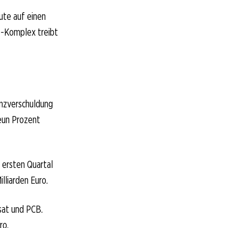
eute auf einen
t-Komplex treibt
anzverschuldung
neun Prozent
m ersten Quartal
illiarden Euro.
sat und PCB.
ro.