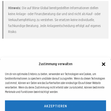
Hinweis:
Die auf Börse Global bereitgestellten Informationen stellen
keine Anlage- oder Finanzberatung dar und sind nicht als Kauf- oder
Verkaufsempfehlung zu verstehen. Sie ersetzen keine individuelle,
fachkundige Beratung. Jede Anlageentscheidung erfolgt auf eigenes
Risiko.
Zustimmung verwalten
Börse : lokal, international, global
Um dir ein optimales Erlebnis zu bieten, verwenden wir Technologien wie Cookies, um
Geräteinformationen zu speichern und/oder darauf zuzugreifen. Wenn du diesen Technologien
Erfolgreiche Börsengeschäfte bedingen vor allem drei Dinge: Verlässliche Informationen,
zustimmst, können wir Daten wie das Surfverhalten oder eindeutige IDs auf dieser Website
richtige Interpretationen und unabhängige Informationsquellen. Diese drei Bausteine sind
verarbeiten. Wenn du deine Zustimmung nicht erteilst oder zurückziehst, können bestimmte
auch die redaktionelle Leitlinie von Börse Global.
Merkmale und Funktionen beeinträchtigt werden.
Hinter Börse Global steht ein Team von erfahrenen Finanzjournalisten, die zum Teil schon
AKZEPTIEREN
seit Jahrzehnten Börse in all ihren Facetten leben und mit diesem Internetprojekt
interessierten Lesern und Investoren ein Angebot machen wollen, sich über spannende