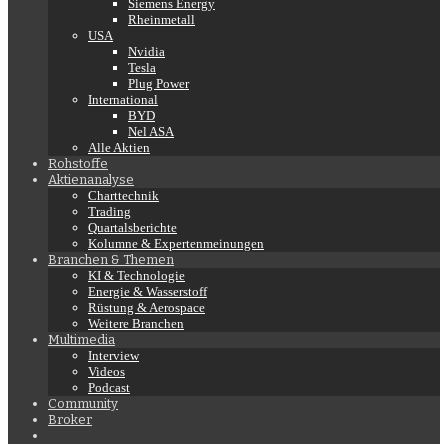
Siemens Energy
Rheinmetall
USA
Nvidia
Tesla
Plug Power
International
BYD
Nel ASA
Alle Aktien
Rohstoffe
Aktienanalyse
Charttechnik
Trading
Quartalsberichte
Kolumne & Expertenmeinungen
Branchen & Themen
KI & Technologie
Energie & Wasserstoff
Rüstung & Aerospace
Weitere Branchen
Multimedia
Interview
Videos
Podcast
Community
Broker