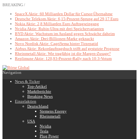
BREAKING /
SpaceX Aktie: 60 Milliarden Dollar für Cursor-Übernahme
Deutsche Telekom Aktie: 6,15-Prozent-Sprung auf 29,17 Euro
Nokia Aktie: 2,8 Milliarden Euro Auftragseingang
Nvidia Aktie: Rubin-Ultra mit drei Speichervarianten
BYD Aktie: Wachstum im Ausland gegen Schwäche daheim
Amazon Aktie: Drei-Billionen-Marke geknackt
Novo Nordisk Aktie: CagriSema hinter Tirzepatid
Airbus Aktie: Rekordauftragsbuch trifft auf gestutzte Prognose
Rheinmetall Aktie: Wie tragfähig ist die Margen-Zusage?
Replimune Aktie: 120,93-Prozent-Rally nach 10:3-Votum
Navigation
News & Ticker
Top-Artikel
Marktberichte
Breaking News
Einzelaktien
Deutschland
Siemens Energy
Rheinmetall
USA
Nvidia
Tesla
Plug Power