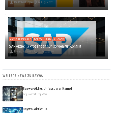
Dr. Robert Sasse
6. Aug. 2026
AKTIENRÜCKKAUF
DEUTSCHLAND
KI-BOOM
SAP Aktie: 1,3 Prozent an n8n sorgen für Konflikt
Eduard Altmann
6. Aug. 2026
WEITERE NEWS ZU BAYWA
Baywa-Aktie: Unfassbarer Kampf!
Jörg Mahnert
11. Sep. 2024
Baywa-Aktie: DA!