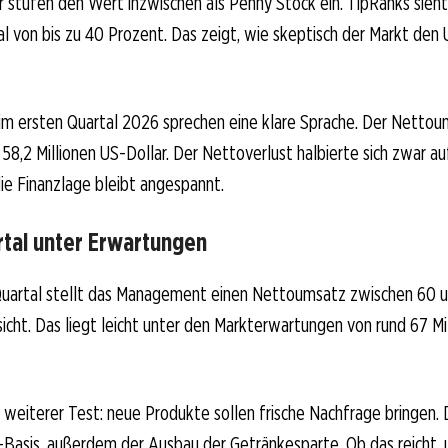
stufen den Wert inzwischen als Penny Stock ein. TipRanks sieht
 von bis zu 40 Prozent. Das zeigt, wie skeptisch der Markt den
 im ersten Quartal 2026 sprechen eine klare Sprache. Der Netto
58,2 Millionen US-Dollar. Der Nettoverlust halbierte sich zwar au
die Finanzlage bleibt angespannt.
al unter Erwartungen
Quartal stellt das Management einen Nettoumsatz zwischen 60 u
sicht. Das liegt leicht unter den Markterwartungen von rund 67 Mi
weiterer Test: neue Produkte sollen frische Nachfrage bringen. 
Basis, außerdem der Ausbau der Getränkesparte. Ob das reicht, 