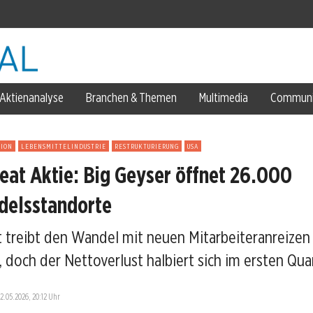
ätigt
rück
Aktienanalyse
Branchen & Themen
Multimedia
Communi
ahlen
SION
LEBENSMITTELINDUSTRIE
RESTRUKTURIERUNG
USA
n
at Aktie: Big Geyser öffnet 26.000
delsstandorte
iarden-Finanzierung?
treibt den Wandel mit neuen Mitarbeiteranreizen 
 doch der Nettoverlust halbiert sich im ersten Qua
12.05.2026, 20:12 Uhr