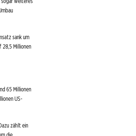
 sogar weiteres
 Umbau
umsatz sank um
f 28,5 Millionen
nd 65 Millionen
llionen US-
Dazu zählt ein
um die