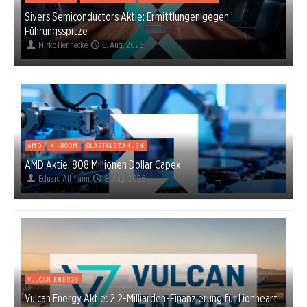
Sivers Semiconductors Aktie: Ermittlungen gegen
Führungsspitze
Mirko Hennecke
8. Aug. 2026
AMD
KI-BOOM
QUARTALSZAHLEN
AMD Aktie: 808 Millionen Dollar Capex
Eduard Altmann
8. Aug. 2026
VULCAN ENERGY
Vulcan Energy Aktie: 2,2-Milliarden-Finanzierung für Lionheart