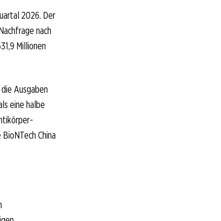
Quartal 2026. Der
 Nachfrage nach
31,9 Millionen
in die Ausgaben
ls eine halbe
ntikörper-
e BioNTech China
n
igen