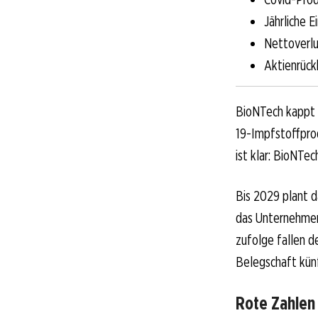
Jährliche 
Nettoverlu
Aktienrüc
BioNTech kappt s
19-Impfstoffprod
ist klar: BioNTe
Bis 2029 plant d
das Unternehmen
zufolge fallen d
Belegschaft künf
Rote Zahlen