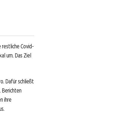
 restliche Covid-
kal um. Das Ziel
o. Dafür schließt
 Berichten
n ihre
us.