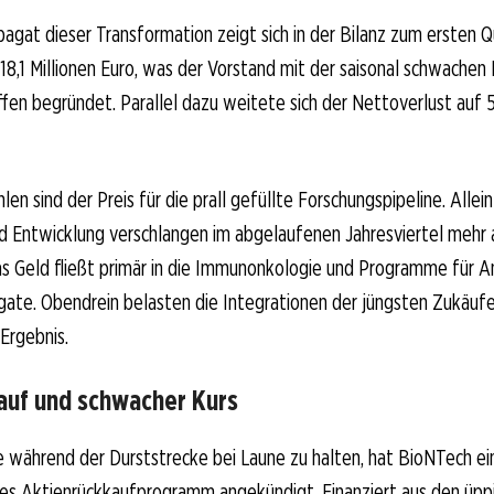
Spagat dieser Transformation zeigt sich in der Bilanz zum ersten 
118,1 Millionen Euro, was der Vorstand mit der saisonal schwachen
en begründet. Parallel dazu weitete sich der Nettoverlust auf 5
len sind der Preis für die prall gefüllte Forschungspipeline. Alle
d Entwicklung verschlangen im abgelaufenen Jahresviertel mehr a
Das Geld fließt primär in die Immunonkologie und Programme für A
gate. Obendrein belasten die Integrationen der jüngsten Zukäuf
Ergebnis.
auf und schwacher Kurs
 während der Durststrecke bei Laune zu halten, hat BioNTech ei
res Aktienrückkaufprogramm angekündigt. Finanziert aus den üpp