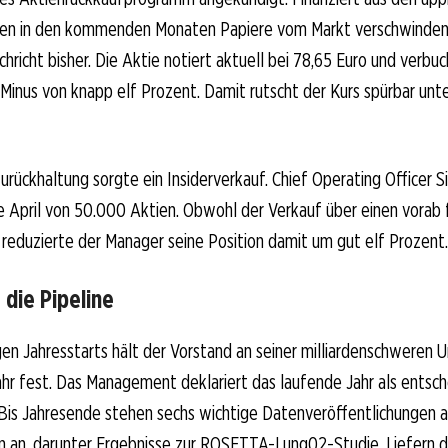
llen in den kommenden Monaten Papiere vom Markt verschwinden
hricht bisher. Die Aktie notiert aktuell bei 78,65 Euro und verbuc
Minus von knapp elf Prozent. Damit rutscht der Kurs spürbar unt
Zurückhaltung sorgte ein Insiderverkauf. Chief Operating Officer S
e April von 50.000 Aktien. Obwohl der Verkauf über einen vorab
, reduzierte der Manager seine Position damit um gut elf Prozent.
 die Pipeline
gen Jahresstarts hält der Vorstand an seiner milliardenschweren
hr fest. Das Management deklariert das laufende Jahr als entsc
Bis Jahresende stehen sechs wichtige Datenveröffentlichungen 
en an, darunter Ergebnisse zur ROSETTA-Lung02-Studie. Liefern 