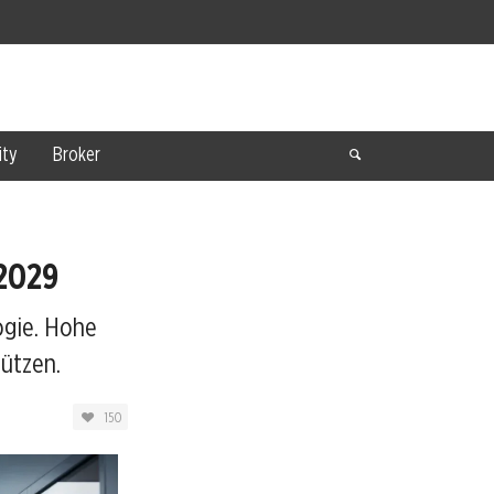
ty
Broker
 2029
ogie. Hohe
tützen.
150