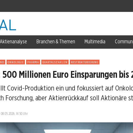
Aktienanalyse
Branchen & Themen
Multimedia
Communi
ahr
AND
ONKOLOGIE
PHARMA
QUARTALSZAHLEN
RESTRUKTURIERUNG
 500 Millionen Euro Einsparungen bis
zung
llt Covid-Produktion ein und fokussiert auf Onkol
igabe
ch Forschung, aber Aktienrückkauf soll Aktionäre s
ächste Kursrichtung?
—
08.05.2026, 14:50 Uhr