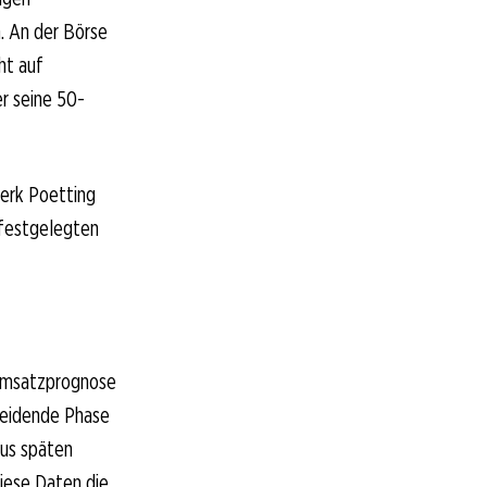
. An der Börse
ht auf
er seine 50-
ierk Poetting
 festgelegten
 Umsatzprognose
heidende Phase
aus späten
diese Daten die