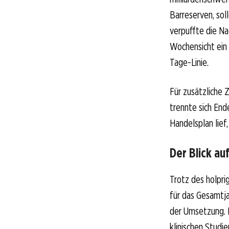
Barreserven, so
verpuffte die Nac
Wochensicht ein 
Tage-Linie.
Für zusätzliche 
trennte sich End
Handelsplan lief
Der Blick auf
Trotz des holpri
für das Gesamtja
der Umsetzung. 
klinischen Studi