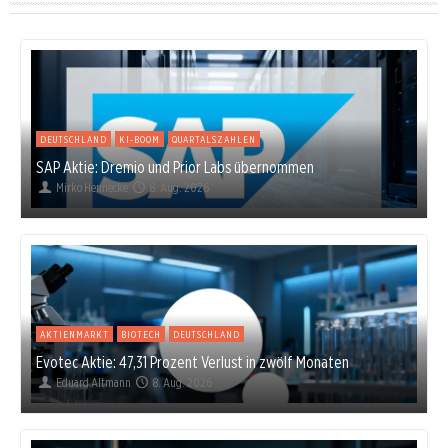
DEUTSCHLAND
KI-BOOM
QUARTALSZAHLEN
SAP Aktie: Dremio und Prior Labs übernommen
Mirko Hennecke
8. Aug. 2026
AKTIENMARKT
BIOTECH
DEUTSCHLAND
Evotec Aktie: 47,31 Prozent Verlust in zwölf Monaten
Eduard Altmann
8. Aug. 2026