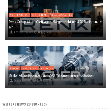
AKTIENANALYSE
DEUTSCHLAND
QUARTALSZAHLEN
Renk Group Aktie: Gleitlager-Marge bricht um 430 Basispunkte
ein
Andreas Sommer
8. Aug. 2026
BASLER
DEUTSCHLAND
PROGNOSE
Basler Aktie: Prognose auf 290 Millionen Euro angehoben
Dieter Jaworski
8. Aug. 2026
WEITERE NEWS ZU BIONTECH