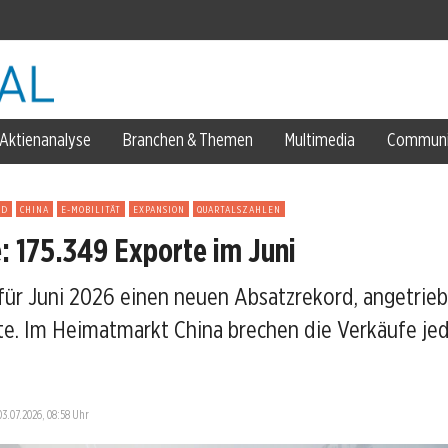
rtal
Aktienanalyse
Branchen & Themen
Multimedia
Communi
YD
CHINA
E-MOBILITÄT
EXPANSION
QUARTALSZAHLEN
: 175.349 Exporte im Juni
ür Juni 2026 einen neuen Absatzrekord, angetrie
te. Im Heimatmarkt China brechen die Verkäufe je
.000 Stellen
03.07.2026, 08:58 Uhr