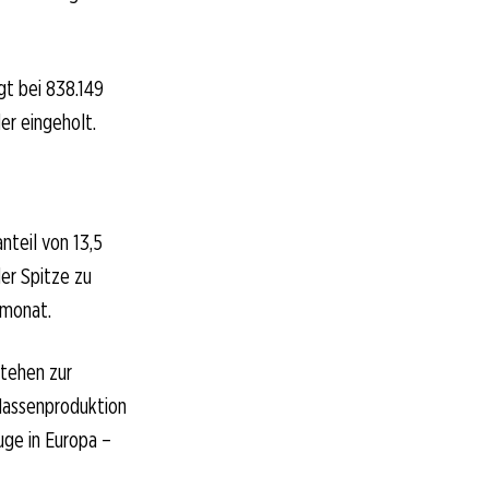
gt bei 838.149
er eingeholt.
nteil von 13,5
er Spitze zu
dmonat.
stehen zur
 Massenproduktion
ge in Europa –