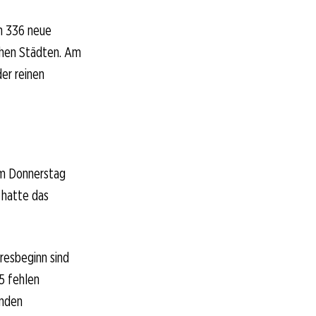
en 336 neue
schen Städten. Am
der reinen
am Donnerstag
 hatte das
resbeginn sind
5 fehlen
enden