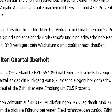
orjahr. Auslandsverkäufe machen mittlerweile rund 43,5 Proze
us.
äuft es deutlich schlechter. Die Verkäufe in China fielen um 22 
en. Grund sind anhaltende Preiskämpfe und eine schwächelnde Na
en. BYD verlagert sein Wachstum damit spürbar nach draußen.
iten Quartal überholt
tal 2026 verkaufte BYD 557.090 batterieelektrische Fahrzeuge. 
artal ist das ein Rückgang von 8,2 Prozent. Gegenüber dem sch
eutet die Zahl aber eine Erholung um 79,5 Prozent.
ben Zeitraum auf 480.126 Auslieferungen. BYD lag damit rund 77
m die globale Führung bei reinen Elektrofahrzeugen zurück. Zähl