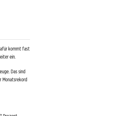
dafür kommt fast
iter ein.
euge. Das sind
er Monatsrekord
,7 Prozent