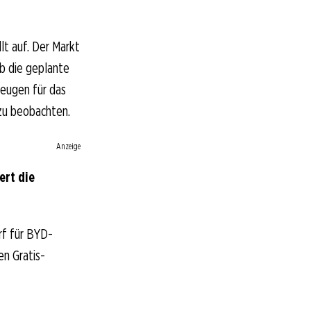
t auf. Der Markt
Ob die geplante
zeugen für das
zu beobachten.
Anzeige
ert die
rf für BYD-
en Gratis-