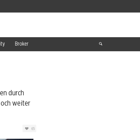
ty
Broker
ben durch
doch weiter
65