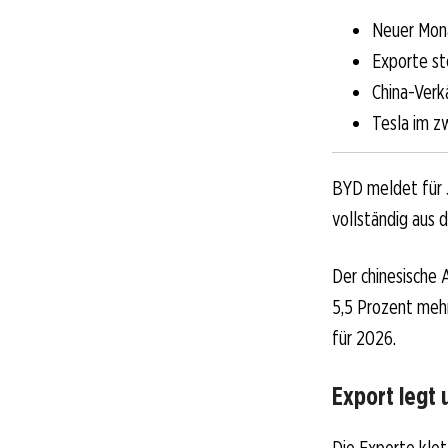
Neuer Mona
Exporte st
China-Verk
Tesla im z
BYD meldet für 
vollständig aus 
Der chinesische
5,5 Prozent mehr
für 2026.
Export legt 
Die Exporte klet