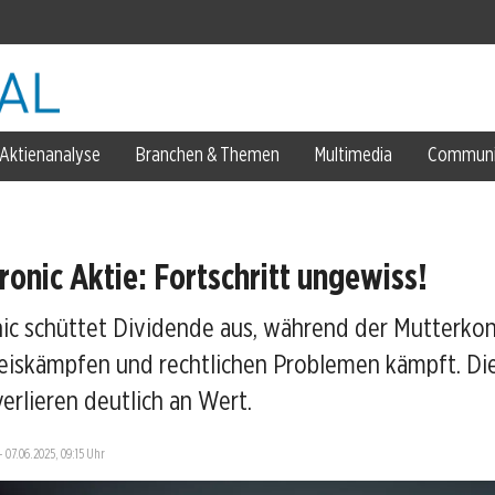
ell
Aktienanalyse
Branchen & Themen
Multimedia
Communi
k ins Metall flieht
eart gesichert
ronic Aktie: Fortschritt ungewiss!
ic schüttet Dividende aus, während der Mutterko
eiskämpfen und rechtlichen Problemen kämpft. Di
-Miss
erlieren deutlich an Wert.
—
07.06.2025, 09:15 Uhr