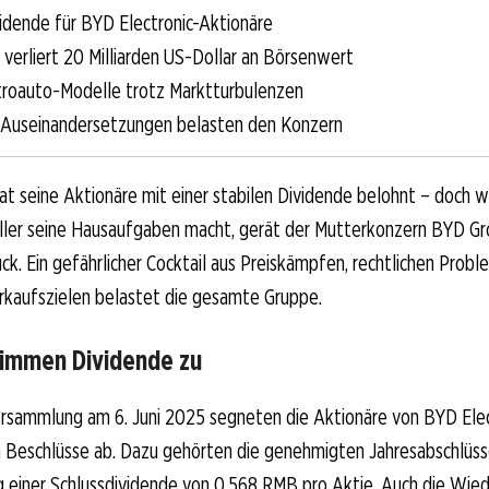
vidende für BYD Electronic-Aktionäre
verliert 20 Milliarden US-Dollar an Börsenwert
roauto-Modelle trotz Marktturbulenzen
 Auseinandersetzungen belasten den Konzern
at seine Aktionäre mit einer stabilen Dividende belohnt – doch 
eller seine Hausaufgaben macht, gerät der Mutterkonzern BYD G
uck. Ein gefährlicher Cocktail aus Preiskämpfen, rechtlichen Prob
rkaufszielen belastet die gesamte Gruppe.
timmen Dividende zu
rsammlung am 6. Juni 2025 segneten die Aktionäre von BYD Elect
 Beschlüsse ab. Dazu gehörten die genehmigten Jahresabschlüss
g einer Schlussdividende von 0,568 RMB pro Aktie. Auch die Wie