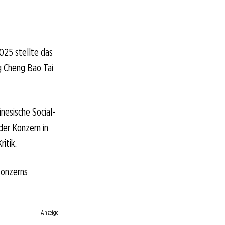
025 stellte das
g Cheng Bao Tai
inesische Social-
der Konzern in
itik.
konzerns
Anzeige