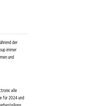
während der
roup immer
lemen und
ronic alle
e für 2024 und
derbestellung