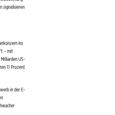
 signalisieren
erkonzern ins
ft – mit
Milliarden US-
ren 11 Prozent
werb in der E-
en
chwacher