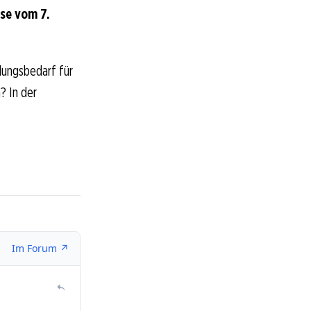
yse vom 7.
lungsbedarf für
? In der