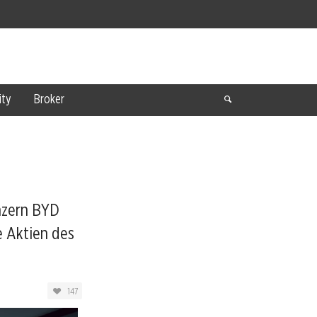
ty
Broker
nzern BYD
e Aktien des
147