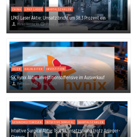
CHINA
LPKF LASER
QUARTALSZAHLEN
LPKF Laser Aktie: Umsatz bricht um 38,3 Prozent ein
Mirko Hennecke
7. Aug. 2026
ASIEN
HALBLEITER
INVESTITION
SK Hynix Aktie: Investitionsoffensive im Ausverkauf
Felix Baarz
7. Aug. 2026
GESUNDHEITSWESEN
INTUITIVE SURGICAL
QUARTALSZAHLEN
Intuitive Surgical Aktie: 18,4% Umsatzsprung trotz Anleger-
Skepsis