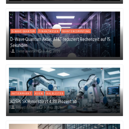
D-WAVE QUANTUM
FINANZWESEN
QUANTENCOMPUTING
D-Wave Quantum Aktie: AT&T reduziert Rechenzeit auf 15
Sekunden
Dieter Jaworski
9. Aug. 2026
AKTIENMARKT
ASIEN
HALBLEITER
KOSPI: SK Hynix stürzt 4,88 Prozent ab
Eduard Altmann
9. Aug. 2026