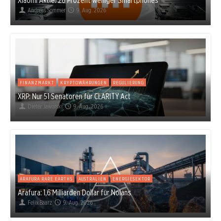
Andreas Sommer
9. Aug. 2026
FINANZMARKT
KRYPTOWÄHRUNGEN
REGULIERUNG
XRP: Nur 51 Senatoren für CLARITY Act
Dieter Jaworski
9. Aug. 2026
ARAFURA RARE EARTHS
AUSTRALIEN
ENERGIESEKTOR
Arafura: 1,6 Milliarden Dollar für Nolans
Felix Baarz
9. Aug. 2026