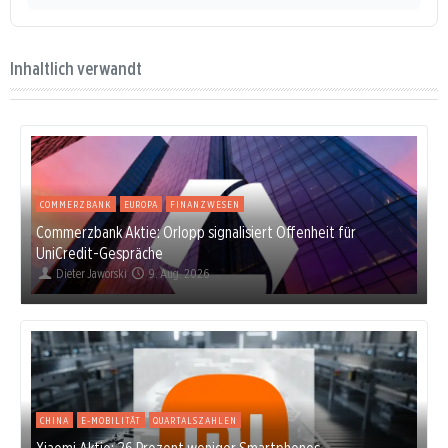
Inhaltlich verwandt
COMMERZBANK
EUROPA
FINANZWESEN
Commerzbank Aktie: Orlopp signalisiert Offenheit für
UniCredit-Gespräche
Dieter Jaworski
9. Aug. 2026
CHINA
E-MOBILITÄT
QUARTALSZAHLEN
Xiaomi Aktie: 26 Prozent weniger Smartphones