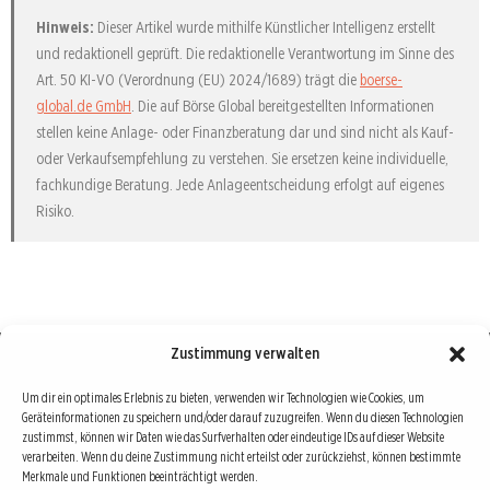
Hinweis:
Dieser Artikel wurde mithilfe Künstlicher Intelligenz erstellt
und redaktionell geprüft. Die redaktionelle Verantwortung im Sinne des
Art. 50 KI-VO (Verordnung (EU) 2024/1689) trägt die
boerse-
global.de GmbH
. Die auf Börse Global bereitgestellten Informationen
stellen keine Anlage- oder Finanzberatung dar und sind nicht als Kauf-
oder Verkaufsempfehlung zu verstehen. Sie ersetzen keine individuelle,
fachkundige Beratung. Jede Anlageentscheidung erfolgt auf eigenes
Risiko.
Zustimmung verwalten
Börse : lokal, international, global
Um dir ein optimales Erlebnis zu bieten, verwenden wir Technologien wie Cookies, um
Geräteinformationen zu speichern und/oder darauf zuzugreifen. Wenn du diesen Technologien
Erfolgreiche Börsengeschäfte bedingen vor allem drei Dinge: Verlässliche Informationen,
zustimmst, können wir Daten wie das Surfverhalten oder eindeutige IDs auf dieser Website
richtige Interpretationen und unabhängige Informationsquellen. Diese drei Bausteine sind
verarbeiten. Wenn du deine Zustimmung nicht erteilst oder zurückziehst, können bestimmte
Merkmale und Funktionen beeinträchtigt werden.
auch die redaktionelle Leitlinie von Börse Global.