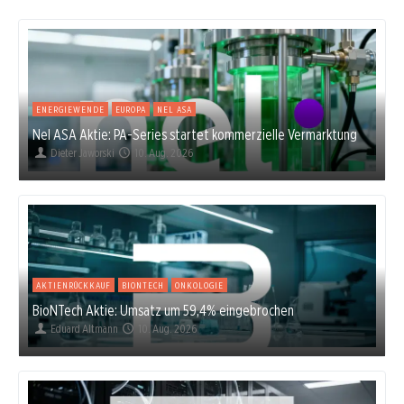
ENERGIEWENDE
EUROPA
NEL ASA
Nel ASA Aktie: PA-Series startet kommerzielle Vermarktung
Dieter Jaworski
10. Aug. 2026
AKTIENRÜCKKAUF
BIONTECH
ONKOLOGIE
BioNTech Aktie: Umsatz um 59,4% eingebrochen
Eduard Altmann
10. Aug. 2026