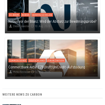
KI-BOOM
NEBIUS
QUARTALSZAHLEN
Nebius vor der Bilanz: Wird der Absturz zur Bewährungsprobe?
Dieter Jaworski
10. Aug. 2026
COMMERZBANK
DEUTSCHLAND
FINANZWESEN
Commerzbank Aktie: EZB prüft UniCredit-Aufstockung
Mirko Hennecke
10. Aug. 2026
WEITERE NEWS ZU CARBON