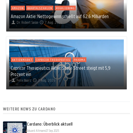
AMAZON
QUARTALSZAHLEN
REGULIERUNG
Amazon Aktie: Nettogewinn schießt auf 62,6 Milliarden
Dr. Robert Sasse
7. Aug. 2026
AKTIENMARKT
CAPRICOR THERAPEUTICS
PHARMA
Capricor Therapeutics Aktie: State Street steigt mit 5,9
Prozent ein
Felix Baarz
7. Aug. 2026
WEITERE NEWS ZU CARDANO
Cardano: Überblick aktuell
Eduard Altmann
27. Sep. 2025