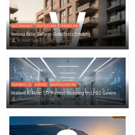
AKTIENMARKT
DEUTSCHLAND
IMMOBILIEN
Vonovia Aktie: Reform-Risiko trotz Erholung
Dr. Robert Sasse
7. Aug. 2026
HEALWELL AI
KANADA
QUARTALSZAHLEN
Healwell AI Aktie: 7,31-Prozent-Rückgang trotz Q2-Gewinn
Eduard Altmann
7. Aug. 2026