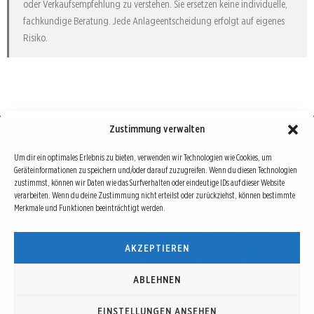
oder Verkaufsempfehlung zu verstehen. Sie ersetzen keine individuelle,
fachkundige Beratung. Jede Anlageentscheidung erfolgt auf eigenes
Risiko.
Zustimmung verwalten
Börse : lokal, international, global
Um dir ein optimales Erlebnis zu bieten, verwenden wir Technologien wie Cookies, um
Geräteinformationen zu speichern und/oder darauf zuzugreifen. Wenn du diesen Technologien
Erfolgreiche Börsengeschäfte bedingen vor allem drei Dinge: Verlässliche Informationen,
zustimmst, können wir Daten wie das Surfverhalten oder eindeutige IDs auf dieser Website
richtige Interpretationen und unabhängige Informationsquellen. Diese drei Bausteine sind
verarbeiten. Wenn du deine Zustimmung nicht erteilst oder zurückziehst, können bestimmte
Merkmale und Funktionen beeinträchtigt werden.
auch die redaktionelle Leitlinie von Börse Global.
Hinter Börse Global steht ein Team von erfahrenen Finanzjournalisten, die zum Teil schon
AKZEPTIEREN
seit Jahrzehnten Börse in all ihren Facetten leben und mit diesem Internetprojekt
interessierten Lesern und Investoren ein Angebot machen wollen, sich über spannende
Entwicklungen, Tendenzen, Chancen und Risiken von Börsen-Investments zu informieren.
ABLEHNEN
EINSTELLUNGEN ANSEHEN