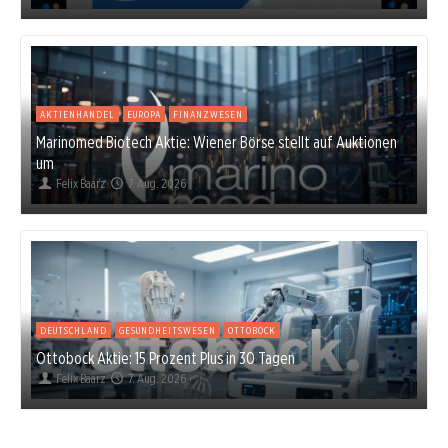
AKTIENHANDEL
EUROPA
FINANZWESEN
Marinomed Biotech Aktie: Wiener Börse stellt auf Auktionen
um
Felix Baarz
7. Aug. 2026
DEUTSCHLAND
GESUNDHEITSWESEN
OTTOBOCK
Ottobock Aktie: 15 Prozent Plus in 30 Tagen
Felix Baarz
7. Aug. 2026