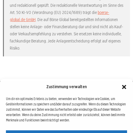
und redaktionell geprüft. Die redaktionelle Verantwortung im Sinne des
Art. 50 KI-VO (Verordnung (EU) 2024/1689) trägt die
boerse-
global.de GmbH
. Die auf Börse Global bereitgestellten Informationen
stellen keine Anlage- oder Finanzberatung dar und sind nicht als Kauf-
oder Verkaufsempfehlung zu verstehen. Sie ersetzen keine individuelle,
fachkundige Beratung. Jede Anlageentscheidung erfolgt auf eigenes
Risiko.
Zustimmung verwalten
Börse : lokal, international, global
Um dir ein optimales Erlebnis zu bieten, verwenden wir Technologien wie Cookies, um
Geräteinformationen zu speichern und/oder darauf zuzugreifen. Wenn du diesen Technologien
Erfolgreiche Börsengeschäfte bedingen vor allem drei Dinge: Verlässliche Informationen,
zustimmst, können wir Daten wie das Surfverhalten oder eindeutige IDs auf dieser Website
richtige Interpretationen und unabhängige Informationsquellen. Diese drei Bausteine sind
verarbeiten. Wenn du deine Zustimmung nicht erteilst oder zurückziehst, können bestimmte
Merkmale und Funktionen beeinträchtigt werden.
auch die redaktionelle Leitlinie von Börse Global.
Hinter Börse Global steht ein Team von erfahrenen Finanzjournalisten, die zum Teil schon