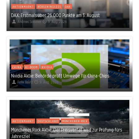
AKTIENMARKT
BÖRSENINDIZES
DAX
DAX: Erstmals über 26.000 Punkte am 3. August
Andreas Sommer
9. Aug. 2026
CHINA
KI-BOOM
NVIDIA
Nvidia Aktie: Behörde prüft Umwege für China-Chips
Felix Baarz
9. Aug. 2026
AKTIENMARKT
DEUTSCHLAND
MÜNCHENER RÜCK
Münchener Rück Aktie: Der Preisverfall wird zur Prüfung fürs
Jahresziel