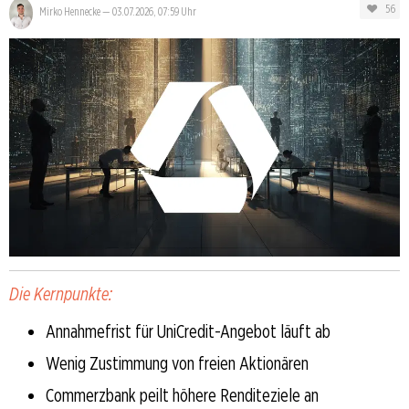
56
Mirko Hennecke
—
03.07.2026, 07:59 Uhr
Die Kernpunkte:
Annahmefrist für UniCredit-Angebot läuft ab
Wenig Zustimmung von freien Aktionären
Commerzbank peilt höhere Renditeziele an