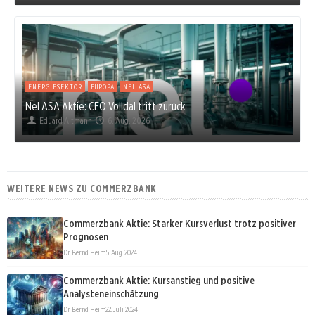
ENERGIESEKTOR
EUROPA
NEL ASA
Nel ASA Aktie: CEO Volldal tritt zurück
Eduard Altmann
6. Aug. 2026
WEITERE NEWS ZU COMMERZBANK
Commerzbank Aktie: Starker Kursverlust trotz positiver
Prognosen
Dr. Bernd Heim
5. Aug. 2024
Commerzbank Aktie: Kursanstieg und positive
Analysteneinschätzung
Dr. Bernd Heim
22. Juli 2024