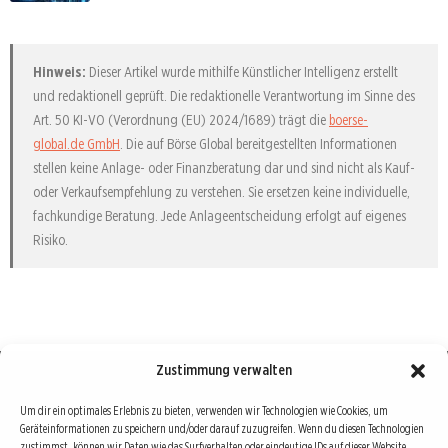
Hinweis:
Dieser Artikel wurde mithilfe Künstlicher Intelligenz erstellt
und redaktionell geprüft. Die redaktionelle Verantwortung im Sinne des
Art. 50 KI-VO (Verordnung (EU) 2024/1689) trägt die
boerse-
global.de GmbH
. Die auf Börse Global bereitgestellten Informationen
stellen keine Anlage- oder Finanzberatung dar und sind nicht als Kauf-
oder Verkaufsempfehlung zu verstehen. Sie ersetzen keine individuelle,
fachkundige Beratung. Jede Anlageentscheidung erfolgt auf eigenes
Risiko.
Zustimmung verwalten
Börse : lokal, international, global
Um dir ein optimales Erlebnis zu bieten, verwenden wir Technologien wie Cookies, um
Geräteinformationen zu speichern und/oder darauf zuzugreifen. Wenn du diesen Technologien
Erfolgreiche Börsengeschäfte bedingen vor allem drei Dinge: Verlässliche Informationen,
zustimmst, können wir Daten wie das Surfverhalten oder eindeutige IDs auf dieser Website