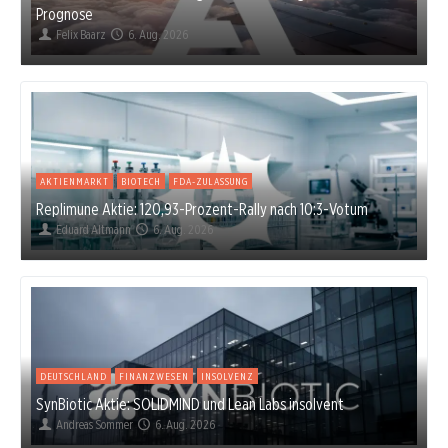
Prognose
Felix Baarz
6. Aug. 2026
AKTIENMARKT
BIOTECH
FDA-ZULASSUNG
Replimune Aktie: 120,93-Prozent-Rally nach 10:3-Votum
Eduard Altmann
6. Aug. 2026
DEUTSCHLAND
FINANZWESEN
INSOLVENZ
SynBiotic Aktie: SOLIDMIND und Lean Labs insolvent
Andreas Sommer
6. Aug. 2026