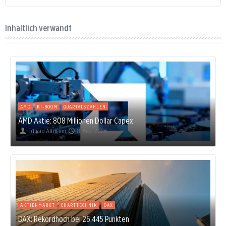
Inhaltlich verwandt
AMD
KI-BOOM
QUARTALSZAHLEN
AMD Aktie: 808 Millionen Dollar Capex
Eduard Altmann
8. Aug. 2026
AKTIENMARKT
CHARTTECHNIK
DAX
DAX: Rekordhoch bei 26.445 Punkten