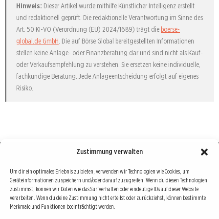
Hinweis:
Dieser Artikel wurde mithilfe Künstlicher Intelligenz erstellt
und redaktionell geprüft. Die redaktionelle Verantwortung im Sinne des
Art. 50 KI-VO (Verordnung (EU) 2024/1689) trägt die
boerse-
global.de GmbH
. Die auf Börse Global bereitgestellten Informationen
stellen keine Anlage- oder Finanzberatung dar und sind nicht als Kauf-
oder Verkaufsempfehlung zu verstehen. Sie ersetzen keine individuelle,
fachkundige Beratung. Jede Anlageentscheidung erfolgt auf eigenes
Risiko.
Zustimmung verwalten
Börse : lokal, international, global
Um dir ein optimales Erlebnis zu bieten, verwenden wir Technologien wie Cookies, um
Geräteinformationen zu speichern und/oder darauf zuzugreifen. Wenn du diesen Technologien
Erfolgreiche Börsengeschäfte bedingen vor allem drei Dinge: Verlässliche Informationen,
zustimmst, können wir Daten wie das Surfverhalten oder eindeutige IDs auf dieser Website
richtige Interpretationen und unabhängige Informationsquellen. Diese drei Bausteine sind
verarbeiten. Wenn du deine Zustimmung nicht erteilst oder zurückziehst, können bestimmte
Merkmale und Funktionen beeinträchtigt werden.
auch die redaktionelle Leitlinie von Börse Global.