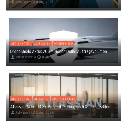
Felix Baarz
8. Aug. 2026
AKTIENMARKT
AUSTRALIEN
DRONESHIELD
DroneShield Aktie: 206 Millionen Dollar Auftragsvolumen
Dieter Jaworski
8. Aug. 2026
AKTIENMARKT
ATLASSIAN
QUARTALSZAHLEN
Atlassian Aktie: 34,87-Prozent-Sprung nach Quartalszahlen
Felix Baarz
8. Aug. 2026