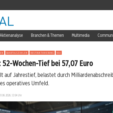
nkt
Aktienanalyse
Branchen & Themen
Multimedia
Communi
SEN
QUARTALSZAHLEN
RESTRUKTURIERUNG
USA
: 52-Wochen-Tief bei 57,07 Euro
lt auf Jahrestief, belastet durch Milliardenabschr
ges operatives Umfeld.
ch
03.06.2026, 12:04 Uhr