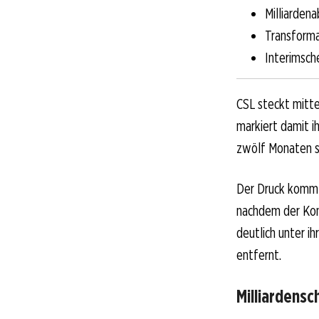
Milliarden
Transforma
Interimsche
CSL steckt mitte
markiert damit i
zwölf Monaten s
Der Druck kommt 
nachdem der Konz
deutlich unter i
entfernt.
Milliardens