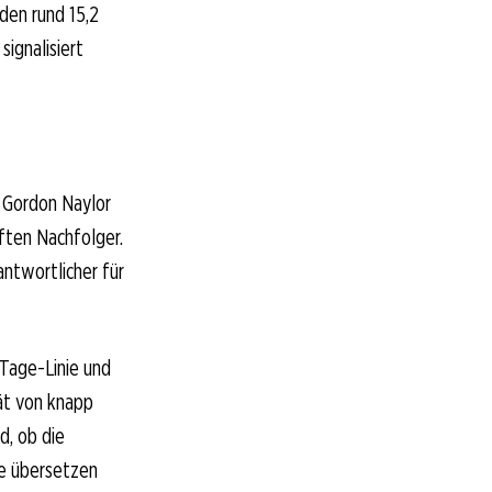
den rund 15,2
signalisiert
t Gordon Naylor
aften Nachfolger.
antwortlicher für
-Tage-Linie und
ät von knapp
d, ob die
e übersetzen