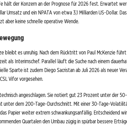
ffe hält der Konzern an der Prognose für 2026 fest. Erwartet wer
llar Umsatz und ein NPATA von etwa 3,1 Milliarden US-Dollar. Das 
tzt aber keine schnelle operative Wende.
Bewegung
ze bleibt es unruhig. Nach dem Rücktritt von Paul McKenzie führ
eit als Interimschef. Parallel läuft die Suche nach einem dauerh
elle Sparte ist zudem Diego Sacristan ab Juli 2026 als neuer Ver
CSL Vifor vorgesehen.
 technisch angeschlagen. Sie notiert gut 23 Prozent unter der 50
t unter dem 200-Tage-Durchschnitt. Mit einer 30-Tage-Volatilit
 das Papier weiter extrem schwankungsanfällig. Entscheidend wir
kommenden Quartalen den Umbau zügig in spürbar bessere Erträg