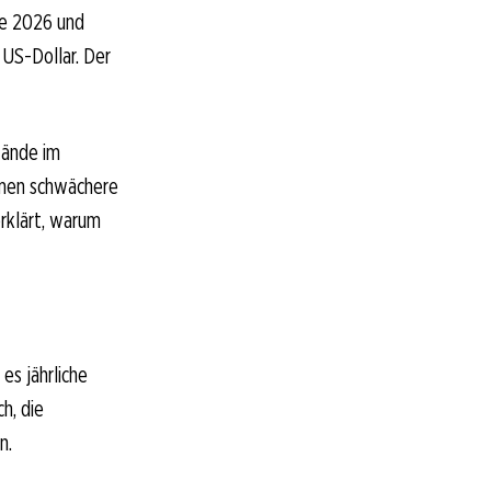
re 2026 und
 US-Dollar. Der
tände im
mmen schwächere
rklärt, warum
es jährliche
h, die
n.