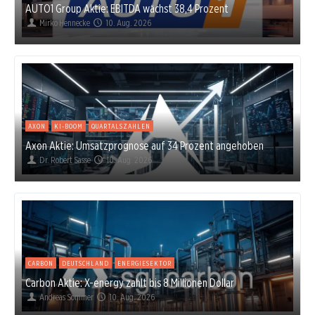
AUTO1 Group Aktie: EBITDA wächst 38,4 Prozent
Mirko Hennecke
10. Aug. 2026
AXON
KI-BOOM
QUARTALSZAHLEN
Axon Aktie: Umsatzprognose auf 34 Prozent angehoben
Dr. Robert Sasse
10. Aug. 2026
CARBON
DEUTSCHLAND
ENERGIESEKTOR
Carbon Aktie: X-energy zahlt bis 8 Millionen Dollar
Andreas Sommer
10. Aug. 2026