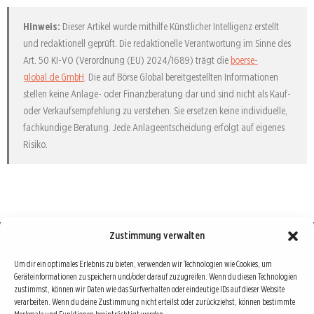
Hinweis:
Dieser Artikel wurde mithilfe Künstlicher Intelligenz erstellt
und redaktionell geprüft. Die redaktionelle Verantwortung im Sinne des
Art. 50 KI-VO (Verordnung (EU) 2024/1689) trägt die
boerse-
global.de GmbH
. Die auf Börse Global bereitgestellten Informationen
stellen keine Anlage- oder Finanzberatung dar und sind nicht als Kauf-
oder Verkaufsempfehlung zu verstehen. Sie ersetzen keine individuelle,
fachkundige Beratung. Jede Anlageentscheidung erfolgt auf eigenes
Risiko.
Zustimmung verwalten
Börse : lokal, international, global
Um dir ein optimales Erlebnis zu bieten, verwenden wir Technologien wie Cookies, um
Geräteinformationen zu speichern und/oder darauf zuzugreifen. Wenn du diesen Technologien
Erfolgreiche Börsengeschäfte bedingen vor allem drei Dinge: Verlässliche Informationen,
zustimmst, können wir Daten wie das Surfverhalten oder eindeutige IDs auf dieser Website
richtige Interpretationen und unabhängige Informationsquellen. Diese drei Bausteine sind
verarbeiten. Wenn du deine Zustimmung nicht erteilst oder zurückziehst, können bestimmte