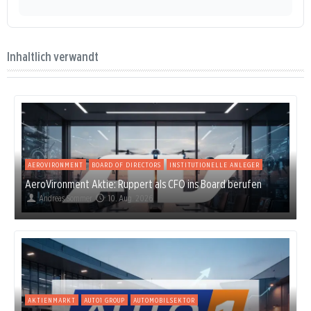
Inhaltlich verwandt
AEROVIRONMENT
BOARD OF DIRECTORS
INSTITUTIONELLE ANLEGER
AeroVironment Aktie: Ruppert als CFO ins Board berufen
Andreas Sommer
10. Aug. 2026
AKTIENMARKT
AUTO1 GROUP
AUTOMOBILSEKTOR