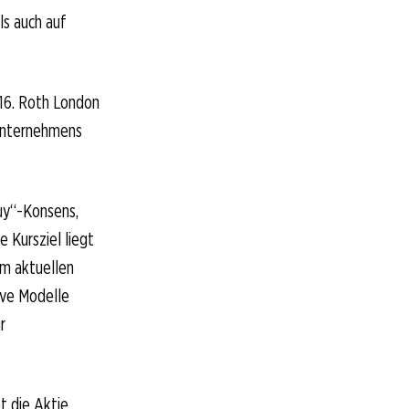
s auch auf
 16. Roth London
 Unternehmens
uy“-Konsens,
 Kursziel liegt
em aktuellen
ive Modelle
r
bt die Aktie