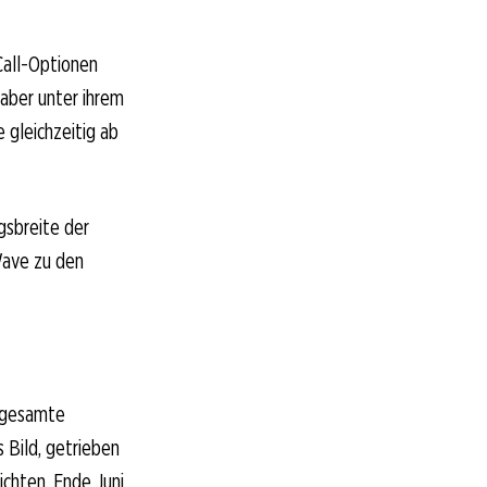
 Call-Optionen
 aber unter ihrem
gleichzeitig ab
gsbreite der
-Wave zu den
e gesamte
 Bild, getrieben
chten. Ende Juni