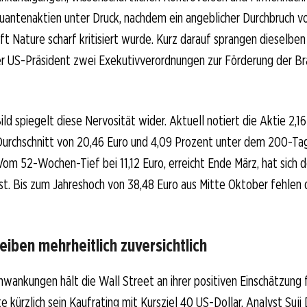
antenaktien unter Druck, nachdem ein angeblicher Durchbruch vo
ift Nature scharf kritisiert wurde. Kurz darauf sprangen dieselben
der US-Präsident zwei Exekutivverordnungen zur Förderung der B
ild spiegelt diese Nervosität wider. Aktuell notiert die Aktie 2,1
urchschnitt von 20,46 Euro und 4,09 Prozent unter dem 200-Ta
Vom 52-Wochen-Tief bei 11,12 Euro, erreicht Ende März, hat sich 
st. Bis zum Jahreshoch von 38,48 Euro aus Mitte Oktober fehlen
eiben mehrheitlich zuversichtlich
hwankungen hält die Wall Street an ihrer positiven Einschätzung 
e kürzlich sein Kaufrating mit Kursziel 40 US-Dollar. Analyst Suji