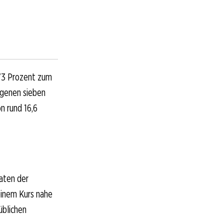
,73 Prozent zum
ngenen sieben
n rund 16,6
aten der
einem Kurs nahe
üblichen