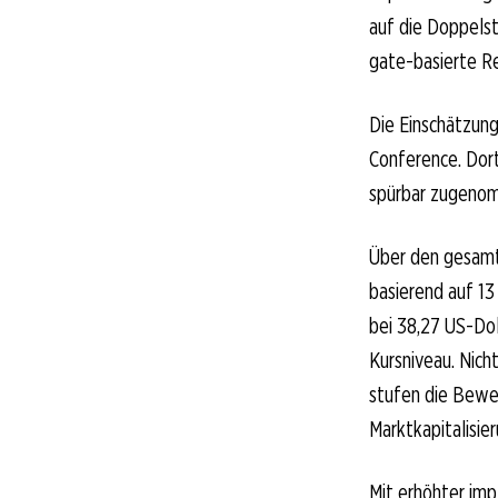
auf die Doppels
gate-basierte R
Die Einschätzung
Conference. Dor
spürbar zugenom
Über den gesamt
basierend auf 13
bei 38,27 US-Dol
Kursniveau. Nich
stufen die Bewer
Marktkapitalisier
Mit erhöhter impl