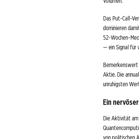
Volumen.
Das Put-Call-Ver
dominieren damit 
52-Wochen-Media
— ein Signal für
Bemerkenswert i
Aktie. Die annua
unruhigsten Wer
Ein nervöse
Die Aktivität a
Quantencomputing
von politischen 