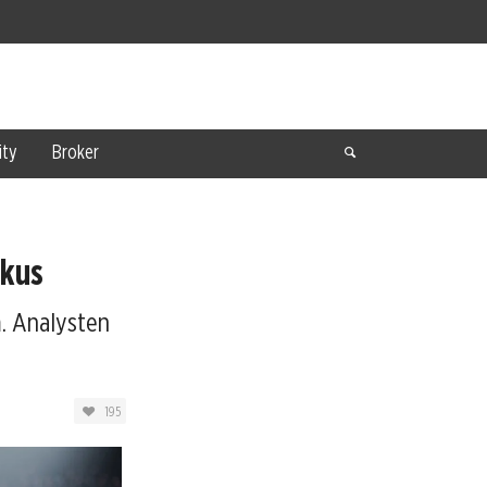
ty
Broker
okus
. Analysten
195