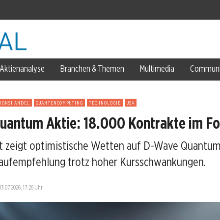
Aktienanalyse
Branchen & Themen
Multimedia
Communi
TIONSHANDEL
QUANTENCOMPUTING
TECHNOLOGIE
USA
antum Aktie: 18.000 Kontrakte im F
 zeigt optimistische Wetten auf D-Wave Quantum
Kaufempfehlung trotz hoher Kursschwankungen.
-Skepsis
03.07.2026, 17:26 Uhr