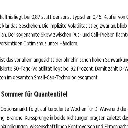
hältnis liegt bei 0,87 statt der sonst typischen 0,45. Käufer von
klar das Geschehen. Die implizite Volatilität stieg zwar an, blieb
n. Der sogenannte Skew zwischen Put- und Call-Preisen flachte 
 vorsichtigen Optimismus unter Händlern.
st das vor allem angesichts der ohnehin schon hohen Schwankun
lisierte 30-Tage-Volatilität liegt bei 92 Prozent. Damit zählt D
ten im gesamten Small-Cap-Technologiesegment.
r Sommer für Quantentitel
m Optionsmarkt folgt auf turbulente Wochen für D-Wave und di
-Branche. Kurssprünge in beide Richtungen prägten zuletzt das
Ankündigungen, wissenschaftlichen Kontroversen und Firmennachri