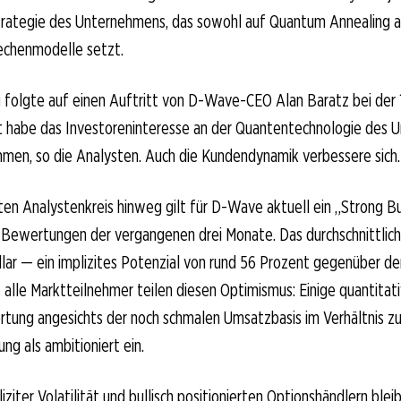
trategie des Unternehmens, das sowohl auf Quantum Annealing al
echenmodelle setzt.
 folgte auf einen Auftritt von D-Wave-CEO Alan Baratz bei der
t habe das Investoreninteresse an der Quantentechnologie des
men, so die Analysten. Auch die Kundendynamik verbessere sich.
en Analystenkreis hinweg gilt für D-Wave aktuell ein „Strong B
 Bewertungen der vergangenen drei Monate. Das durchschnittliche
lar — ein implizites Potenzial von rund 56 Prozent gegenüber d
t alle Marktteilnehmer teilen diesen Optimismus: Einige quantitat
tung angesichts der noch schmalen Umsatzbasis im Verhältnis zu
ung als ambitioniert ein.
iziter Volatilität und bullisch positionierten Optionshändlern blei