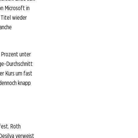
n Microsoft in
 Titel wieder
ranche
6 Prozent unter
ge-Durchschnitt
der Kurs um fast
 dennoch knapp
fest. Roth
 Desilva verweist