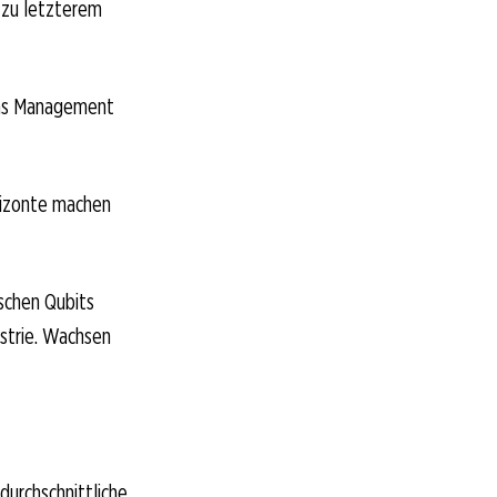
 zu letzterem
 das Management
rizonte machen
ischen Qubits
ustrie. Wachsen
durchschnittliche