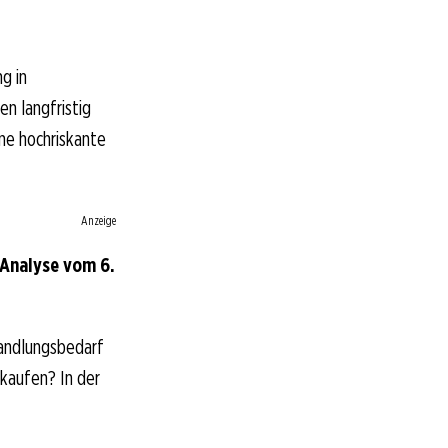
g in
n langfristig
ine hochriskante
Anzeige
Analyse vom 6.
andlungsbedarf
rkaufen? In der