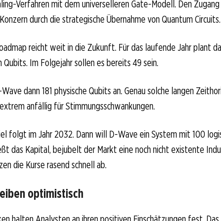
aling-Verfahren mit dem universelleren Gate-Modell. Den Zugang
r Konzern durch die strategische Übernahme von Quantum Circuits.
oadmap reicht weit in die Zukunft. Für das laufende Jahr plant
 Qubits. Im Folgejahr sollen es bereits 49 sein.
-Wave dann 181 physische Qubits an. Genau solche langen Zeitho
extrem anfällig für Stimmungsschwankungen.
iel folgt im Jahr 2032. Dann will D-Wave ein System mit 100 log
ießt das Kapital, bejubelt der Markt eine noch nicht existente Ind
zen die Kurse rasend schnell ab.
eiben optimistisch
iken halten Analysten an ihren positiven Einschätzungen fest. Das 