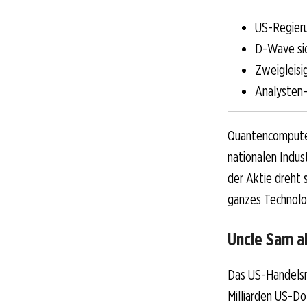
US-Regieru
D-Wave sic
Zweigleisi
Analysten-
Quantencomputer 
nationalen Indus
der Aktie dreht 
ganzes Technolo
Uncle Sam al
Das US-Handelsm
Milliarden US-D