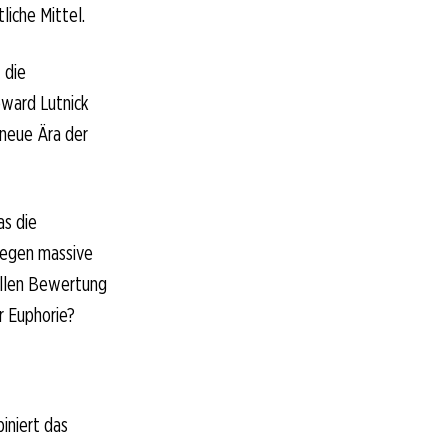
liche Mittel.
 die
ward Lutnick
g neue Ära der
as die
gegen massive
ellen Bewertung
r Euphorie?
iniert das