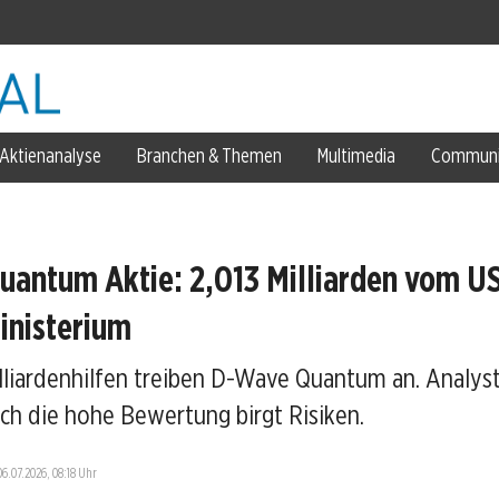
Aktienanalyse
Branchen & Themen
Multimedia
Communi
lar
antum Aktie: 2,013 Milliarden vom U
inisterium
illiardenhilfen treiben D-Wave Quantum an. Analys
och die hohe Bewertung birgt Risiken.
n
06.07.2026, 08:18 Uhr