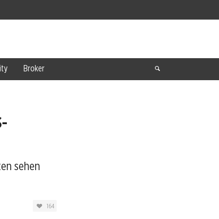
ty
Broker
S-
ten sehen
164