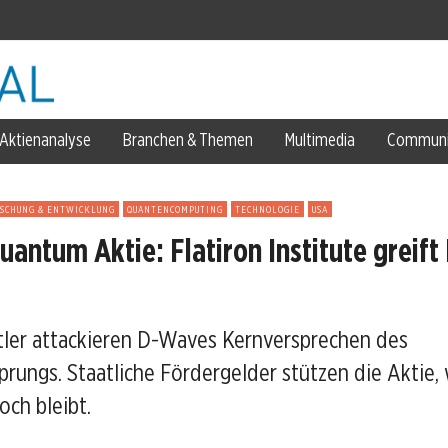
Aktienanalyse
Branchen & Themen
Multimedia
Communi
SCHUNG & ENTWICKLUNG
QUANTENCOMPUTING
TECHNOLOGIE
USA
d
antum Aktie: Flatiron Institute greift
ng
ler attackieren D-Waves Kernversprechen des
rungs. Staatliche Fördergelder stützen die Aktie,
ch bleibt.