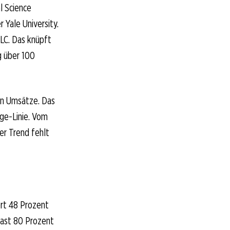
al Science
 Yale University.
LC. Das knüpft
g über 100
ten Umsätze. Das
age-Linie. Vom
er Trend fehlt
ert 48 Prozent
fast 80 Prozent