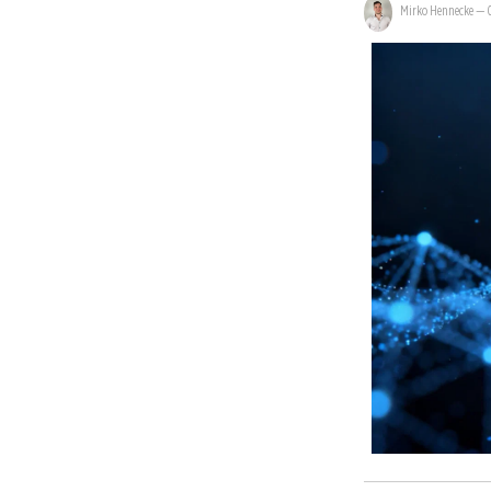
Mirko Hennecke
—