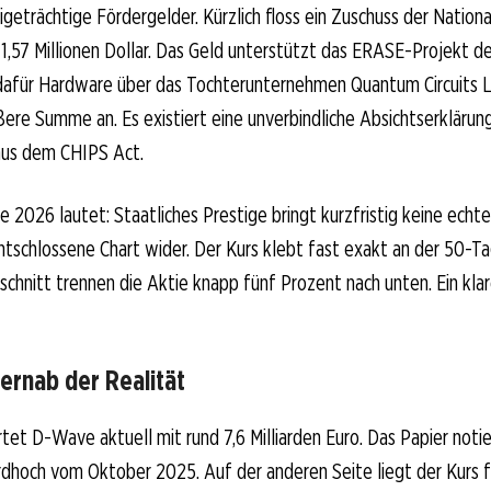
tigeträchtige Fördergelder. Kürzlich floss ein Zuschuss der Nation
1,57 Millionen Dollar. Das Geld unterstützt das ERASE-Projekt der
dafür Hardware über das Tochterunternehmen Quantum Circuits L
ßere Summe an. Es existiert eine unverbindliche Absichtserklärun
 aus dem CHIPS Act.
te 2026 lautet: Staatliches Prestige bringt kurzfristig keine ech
ntschlossene Chart wider. Der Kurs klebt fast exakt an der 50-T
hnitt trennen die Aktie knapp fünf Prozent nach unten. Ein klar
ernab der Realität
et D-Wave aktuell mit rund 7,6 Milliarden Euro. Das Papier noti
dhoch vom Oktober 2025. Auf der anderen Seite liegt der Kurs 