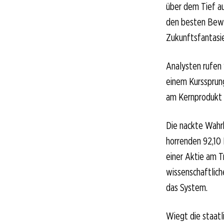
über dem Tief a
den besten Bewei
Zukunftsfantasie
Analysten rufen 
einem Kurssprung
am Kernprodukt 
Die nackte Wahrh
horrenden 92,10 P
einer Aktie am Tr
wissenschaftliche
das System.
Wiegt die staatl