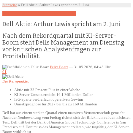
Startseite
»
Dell Aktie: Arthur Lewis spricht am 2. Juni
Dell
KI-Boom
Quartalszahlen
Technologie
USA
Dell Aktie: Arthur Lewis spricht am 2. Juni
Nach dem Rekordquartal mit KI-Server-
Boom steht Dells Management am Dienstag
vor kritischen Analystenfragen zur
Profitabilität.
Felix Baarz
—
31.05.2026, 04:45 Uhr
91
Die Kernpunkte:
Aktie mit 33 Prozent Plus in einer Woche
KI-Server-Umsatz erreicht 16,1 Milliarden Dollar
ISG-Sparte verdreifacht operativen Gewinn
Umsatzprognose für 2027 bei bis zu 169 Milliarden
Dell hat aus einem starken Quartal einen massiven Vertrauensschub gemacht.
Nach der Neubewertung vom Freitag richtet sich der Blick nun auf den nächsten
Test. Dell tritt bei der Bank of America Global Technology Conference in San
Francisco auf. Dort muss das Management erklären, wie tragfähig der KI-Server-
Boom wirklich ist.