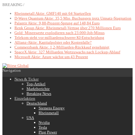
BREAKING /
Rheinmetall Aktie: GMF140 mit 64 Startzellen
D-Wave Quantum Aktie: 35,5 Mio. Buchungen trotz Umsatz-Stagnation
Palantir Aktie: 9,88-Prozent-Sprung auf 148,84 Euro
Renk Group Aktie: Rheinmetall-Vertrag über 270 Millionen Euro
Gold: Minenwerte explodieren nach 23.000-Job-Minus
Telekom steht vor milliardenschwerer KI-Entscheidung
Allianz-Aktie: Kapitalpolster oder Kostenfalle?
Commerzbank Aktie: 1,2-Milliarden-Rückkauf genehmigt
SpaceX Aktie: 327 Milliarden Wertzuwachs nach Lockup-Ablauf
Microsoft Aktie: Azure wächst um 43 Prozent
Navigation
News & Ticker
Top-Artikel
Marktberichte
Breaking News
Einzelaktien
Deutschland
Siemens Energy
Rheinmetall
USA
Nvidia
Tesla
Plug Power