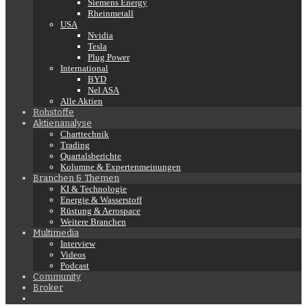
Siemens Energy
Rheinmetall
USA
Nvidia
Tesla
Plug Power
International
BYD
Nel ASA
Alle Aktien
Rohstoffe
Aktienanalyse
Charttechnik
Trading
Quartalsberichte
Kolumne & Expertenmeinungen
Branchen & Themen
KI & Technologie
Energie & Wasserstoff
Rüstung & Aerospace
Weitere Branchen
Multimedia
Interview
Videos
Podcast
Community
Broker