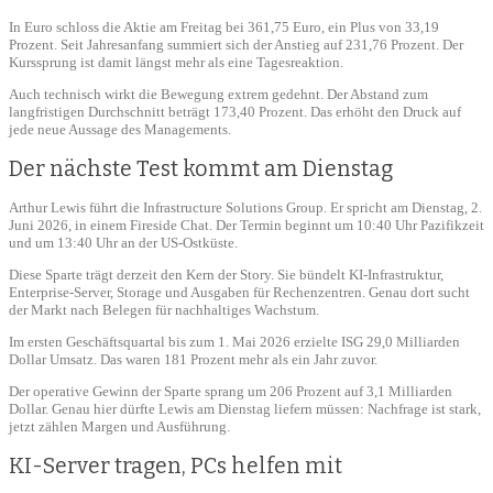
In Euro schloss die Aktie am Freitag bei 361,75 Euro, ein Plus von 33,19
Prozent. Seit Jahresanfang summiert sich der Anstieg auf 231,76 Prozent. Der
Kurssprung ist damit längst mehr als eine Tagesreaktion.
Auch technisch wirkt die Bewegung extrem gedehnt. Der Abstand zum
langfristigen Durchschnitt beträgt 173,40 Prozent. Das erhöht den Druck auf
jede neue Aussage des Managements.
Der nächste Test kommt am Dienstag
Arthur Lewis führt die Infrastructure Solutions Group. Er spricht am Dienstag, 2.
Juni 2026, in einem Fireside Chat. Der Termin beginnt um 10:40 Uhr Pazifikzeit
und um 13:40 Uhr an der US-Ostküste.
Diese Sparte trägt derzeit den Kern der Story. Sie bündelt KI-Infrastruktur,
Enterprise-Server, Storage und Ausgaben für Rechenzentren. Genau dort sucht
der Markt nach Belegen für nachhaltiges Wachstum.
Im ersten Geschäftsquartal bis zum 1. Mai 2026 erzielte ISG 29,0 Milliarden
Dollar Umsatz. Das waren 181 Prozent mehr als ein Jahr zuvor.
Der operative Gewinn der Sparte sprang um 206 Prozent auf 3,1 Milliarden
Dollar. Genau hier dürfte Lewis am Dienstag liefern müssen: Nachfrage ist stark,
jetzt zählen Margen und Ausführung.
KI-Server tragen, PCs helfen mit