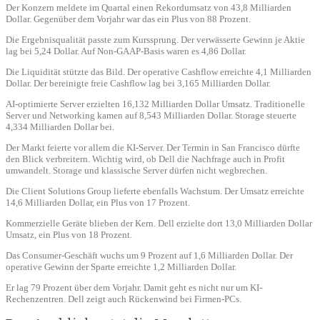
Der Konzern meldete im Quartal einen Rekordumsatz von 43,8 Milliarden
Dollar. Gegenüber dem Vorjahr war das ein Plus von 88 Prozent.
Die Ergebnisqualität passte zum Kurssprung. Der verwässerte Gewinn je Aktie
lag bei 5,24 Dollar. Auf Non-GAAP-Basis waren es 4,86 Dollar.
Die Liquidität stützte das Bild. Der operative Cashflow erreichte 4,1 Milliarden
Dollar. Der bereinigte freie Cashflow lag bei 3,165 Milliarden Dollar.
AI-optimierte Server erzielten 16,132 Milliarden Dollar Umsatz. Traditionelle
Server und Networking kamen auf 8,543 Milliarden Dollar. Storage steuerte
4,334 Milliarden Dollar bei.
Der Markt feierte vor allem die KI-Server. Der Termin in San Francisco dürfte
den Blick verbreitern. Wichtig wird, ob Dell die Nachfrage auch in Profit
umwandelt. Storage und klassische Server dürfen nicht wegbrechen.
Die Client Solutions Group lieferte ebenfalls Wachstum. Der Umsatz erreichte
14,6 Milliarden Dollar, ein Plus von 17 Prozent.
Kommerzielle Geräte blieben der Kern. Dell erzielte dort 13,0 Milliarden Dollar
Umsatz, ein Plus von 18 Prozent.
Das Consumer-Geschäft wuchs um 9 Prozent auf 1,6 Milliarden Dollar. Der
operative Gewinn der Sparte erreichte 1,2 Milliarden Dollar.
Er lag 79 Prozent über dem Vorjahr. Damit geht es nicht nur um KI-
Rechenzentren. Dell zeigt auch Rückenwind bei Firmen-PCs.