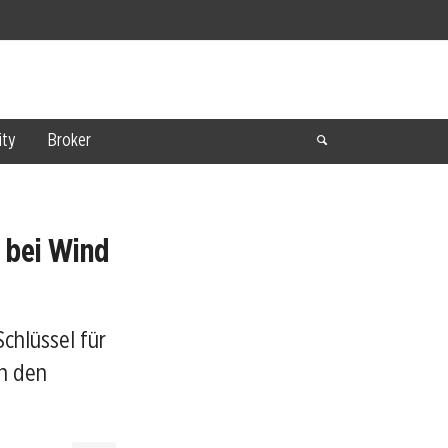
ty
Broker
 bei Wind
chlüssel für
n den