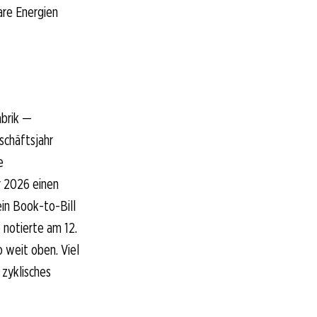
are Energien
abrik —
schäftsjahr
e
r 2026 einen
in Book-to-Bill
 notierte am 12.
o weit oben. Viel
 zyklisches