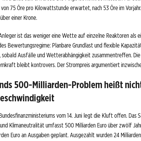
von 75 Öre pro Kilowattstunde erwartet, nach 53 Öre im Vorjahr. 
 über einer Krone.
Anleger ist das weniger eine Wette auf einzelne Reaktoren als ein
ndes Bewertungsregime: Planbare Grundlast und flexible Kapazit
, sobald Ausfälle und Wetterabhängigkeit zusammentreffen. Die 
nkraft bleibt kontrovers. Der Strompreis argumentiert inzwischen
nds 500-Milliarden-Problem heißt nicht
eschwindigkeit
Bundesfinanzministeriums vom 14. Juni legt die Kluft offen. Da
r und Klimaneutralität umfasst 500 Milliarden Euro über zwölf Jah
arden Euro an Ausgaben geplant. Ausgezahlt wurden 24 Milliarden