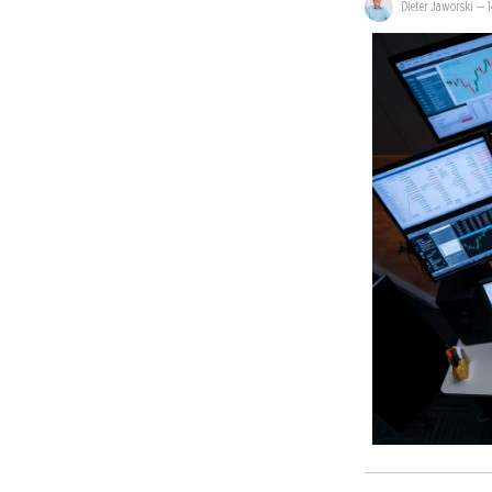
Dieter Jaworski
—