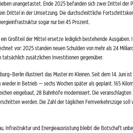
blieben unangetastet. Ende 2025 befanden sich zwei Drittel der P
ein Drittel in der Umsetzung. Die durchschnittliche Fortschrittske
ergieinfrastruktur sogar nur bei 45 Prozent.
t, ein Großteil der Mittel ersetze lediglich bestehende Ausgaben. 
chnet vor: 2025 standen neuen Schulden von mehr als 24 Milliard
n tatsächlich zusätzlichen Investitionen gegenüber.
rg–Berlin illustriert das Muster im Kleinen. Seit dem 14. Juni ist
 wieder in Betrieb — sechs Wochen später als geplant. 165 Kilom
ichen eingebaut, 28 Bahnhöfe modernisiert. Die veranschlagten 2
rschritten werden. Die Zahl der täglichen Fernverkehrszüge soll 
au, Infrastruktur und Energieausrüstung bleibt die Botschaft un