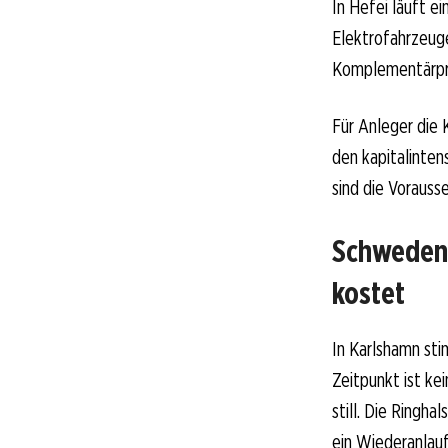
In Hefei läuft 
Elektrofahrzeuge
Komplementärpro
Für Anleger die
den kapitalinten
sind die Vorauss
Schwedens
kostet
In Karlshamn sti
Zeitpunkt ist ke
still. Die Ringh
ein Wiederanlauf