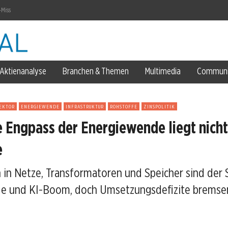
-Miss
Aktienanalyse
Branchen & Themen
Multimedia
Communi
EKTOR
ENERGIEWENDE
INFRASTRUKTUR
ROHSTOFFE
ZINSPOLITIK
 Engpass der Energiewende liegt nicht
ozent
e
ent ein
n in Netze, Transformatoren und Speicher sind der S
e und KI-Boom, doch Umsetzungsdefizite bremse