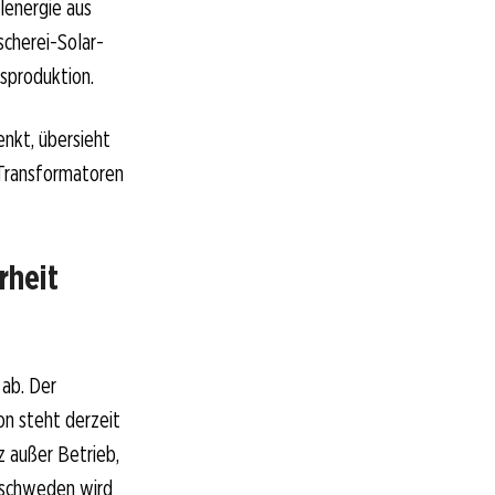
lenergie aus
scherei-Solar-
sproduktion.
nkt, übersieht
d Transformatoren
rheit
 ab. Der
on steht derzeit
z außer Betrieb,
üdschweden wird