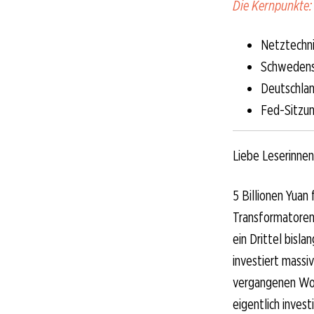
Die Kernpunkte:
Netztechni
Schwedens 
Deutschlan
Fed-Sitzun
Liebe Leserinnen
5 Billionen Yuan
Transformatorenf
ein Drittel bisl
investiert massi
vergangenen Woch
eigentlich inves