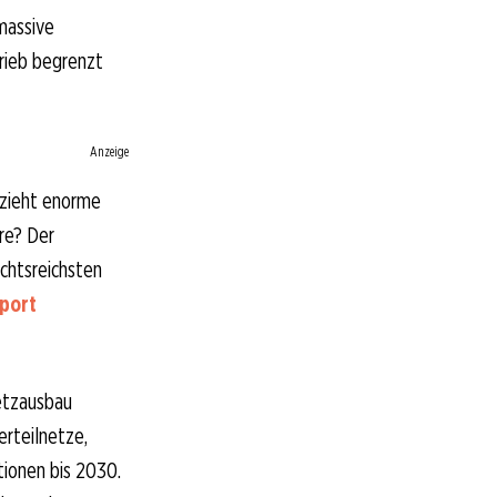
massive
rieb begrenzt
Anzeige
 zieht enorme
re? Der
chtsreichsten
eport
Netzausbau
erteilnetze,
tionen bis 2030.