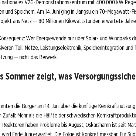
ein nationales V2G-Demonstrationszentrum mit 400.000 kW Rege
n und Speichern. Am 14. Juni ging in Jiangsu ein 70-Megawatt-Fi
jekt ans Netz — 80 Millionen Kilowattstunden erwartete Jahre
 Konsequenz: Wer Energiewende nur über Solar- und Windparks de
siveren Teil. Netze, Leistungselektronik, Speicherintegration un
etzung — nicht das Beiwerk.
 Sommer zeigt, was Versorgungssiche
mmten die Bürger am 14. Juni über die künftige Kernkraftnutzung
in Zufall: Mehr als die Hälfte der schwedischen Kernkraftprodukti
als-Reaktoren haben Probleme bis August, Oskarshamn ist seit Mär
 wird Ende Juni erwartet. Die Folge ist konkret messbar: Für S