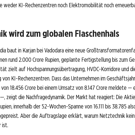
die weder KI-Rechenzentren noch Elektromobilität noch erneuerb
ik wird zum globalen Flaschenhals
ndia baut in Karjan bei Vadodara eine neue Großtransformatorenf
men rund 2.000 Crore Rupien, geplante Fertigstellung bis zum Ge
ität zielt auf Hochspannungsübertragung, HVDC-Korridore und di
 von KI-Rechenzentren. Dass das Unternehmen im Geschäftsjah
 von 18.456 Crore bei einem Umsatz von 8.147 Crore meldete — e
 —, zeigt die Nachfragedynamik. Der Markt hat reagiert: Die Aktie
Rupien, innerhalb der 52-Wochen-Spanne von 16.111 bis 38.785 als
gepreist. Aber die Auftragslage erklärt, warum Netztechnik kein
ist.